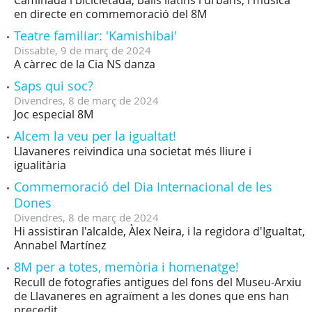
Caminada i bicicletada, balls llatins i urbans, i música
en directe en commemoració del 8M
Teatre familiar: 'Kamishibai'
Dissabte,
9
de
març
de
2024
A càrrec de la Cia NS danza
Saps qui soc?
Divendres,
8
de
març
de
2024
Joc especial 8M
Alcem la veu per la igualtat!
Llavaneres reivindica una societat més lliure i
igualitària
Commemoració del Dia Internacional de les
Dones
Divendres,
8
de
març
de
2024
Hi assistiran l'alcalde, Àlex Neira, i la regidora d'Igualtat,
Annabel Martínez
8M per a totes, memòria i homenatge!
Recull de fotografies antigues del fons del Museu-Arxiu
de Llavaneres en agraïment a les dones que ens han
precedit