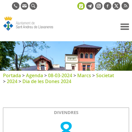
Ajuntament
de Sant
Andreu de
Llavaneres
Portada
>
Agenda
>
08-03-2024
>
Marcs
>
Societat
>
2024
>
Dia de les Dones 2024
DIVENDRES
8