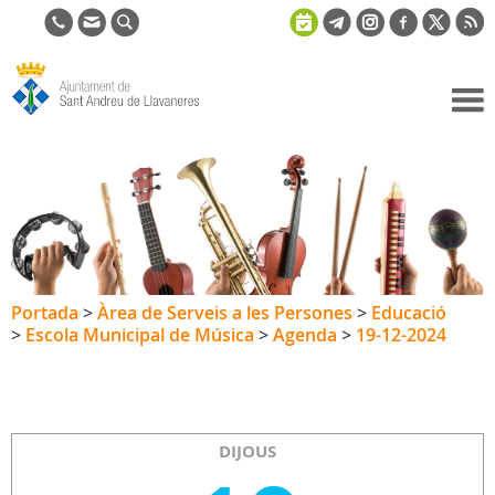
Ajuntament
de Sant
Andreu de
Llavaneres
Portada
>
Àrea de Serveis a les Persones
>
Educació
>
Escola Municipal de Música
>
Agenda
>
19-12-2024
DIJOUS