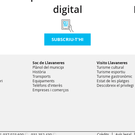
digital
SUBSCRIU-T'HI
Soc de Llavaneres
Visito Llavaneres
Plànol del municipi
Turisme cultural
Història
Turisme esportiu
Transports
Turisme gastronòmic
ri
Equipaments
Estat de les platges
Telèfons d'interès
Descobreix el privilegi
Empreses i comerços
Crèdits
Avís legal
l.
937 023 600
-
931 352 430