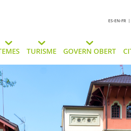
-
-
ES
EN
FR
t Andreu
lavaneres
TEMES
TURISME
GOVERN OBERT
CI