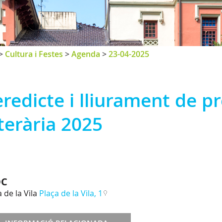
>
Cultura i Festes
>
Agenda
>
23-04-2025
redicte i lliurament de p
terària 2025
OC
 de la Vila
Plaça de la Vila, 1