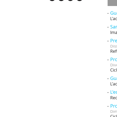
Gu
L'a
San
Ima
Pre
Dis
Ref
Pro
Div
Cic
Gu
L'a
L'e
Rec
Pro
Dim
Cic