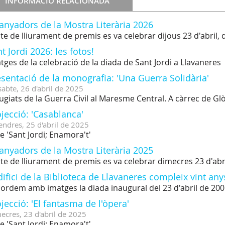
INFORMACIÓ RELACIONADA
anyadors de la Mostra Literària 2026
cte de lliurament de premis es va celebrar dijous 23 d'abril, d
t Jordi 2026: les fotos!
tges de la celebració de la diada de Sant Jordi a Llavaneres
sentació de la monografia: 'Una Guerra Solidària'
sabte,
26
d'
abril
de
2025
ugiats de la Guerra Civil al Maresme Central. A càrrec de G
jecció: 'Casablanca'
endres,
25
d'
abril
de
2025
le 'Sant Jordi; Enamora't'
anyadors de la Mostra Literària 2025
cte de lliurament de premis es va celebrar dimecres 23 d'abril,
difici de la Biblioteca de Llavaneres compleix vint any
ordem amb imatges la diada inaugural del 23 d'abril de 20
jecció: 'El fantasma de l'òpera'
ecres,
23
d'
abril
de
2025
le 'Sant Jordi; Enamora't'