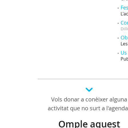
Fes
L'a
Con
Dill
Obe
Les
Us 
Pub
Vols donar a conèixer alguna
activitat que no surt a l'agend
Omple aquest