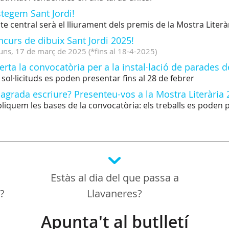
tegem Sant Jordi!
cte central serà el lliurament dels premis de la Mostra Literà
curs de dibuix Sant Jordi 2025!
uns,
17
de
març
de
2025
(
*fins al 18-4-2025
)
rta la convocatòria per a la instal·lació de parades de
 sol·licituds es poden presentar fins al 28 de febrer
agrada escriure? Presenteu-vos a la Mostra Literària 
liquem les bases de la convocatòria: els treballs es poden 
Estàs al dia del que passa a
a?
Llavaneres?
Apunta't al butlletí