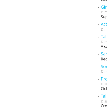
Gi
Dim
Sup
Act
Dim
Tal
Dim
A c
San
Rec
Sor
Dim
Pro
Dill
Cic
Tal
Dis
Cre