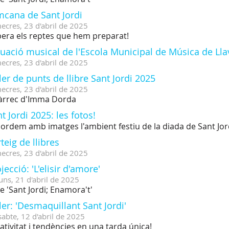
mcana de Sant Jordi
ecres,
23
d'
abril
de
2025
era els reptes que hem preparat!
uació musical de l'Escola Municipal de Música de Ll
ecres,
23
d'
abril
de
2025
ler de punts de llibre Sant Jordi 2025
ecres,
23
d'
abril
de
2025
àrrec d'Imma Dorda
t Jordi 2025: les fotos!
ordem amb imatges l'ambient festiu de la diada de Sant Jor
teig de llibres
ecres,
23
d'
abril
de
2025
jecció: 'L'elisir d'amore'
uns,
21
d'
abril
de
2025
le 'Sant Jordi; Enamora't'
ler: 'Desmaquillant Sant Jordi'
sabte,
12
d'
abril
de
2025
ativitat i tendències en una tarda única!