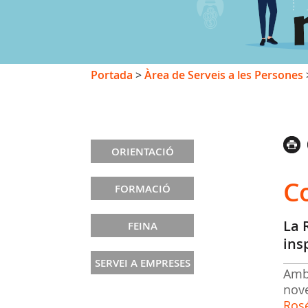
Portada
>
Àrea de Serveis a les Persones
ORIENTACIÓ
C
FORMACIÓ
La 
FEINA
ins
SERVEI A EMPRESES
Amb
nov
Ros