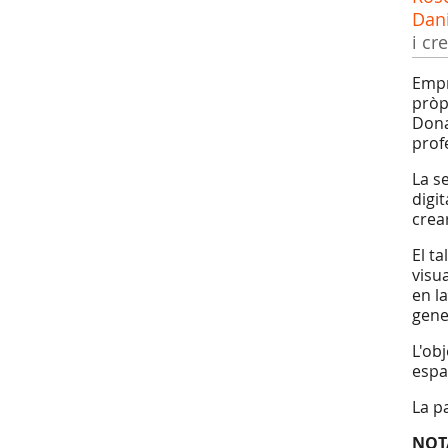
Dani
i cr
Empr
pròp
Dona
prof
La s
digi
crear
El t
visu
en l
gener
L'ob
espa
La p
NOT