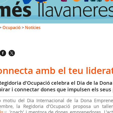
>
Ocupació
>
Notícies
onnecta amb el teu lider
Regidoria d'Ocupació celebra el Dia de la Don
pirar i connectar dones que impulsen els seus
 motiu del Dia Internacional de la Dona Empren
embre, la Regidoria d'Ocupació proposa un taller
és
, 'coach' i mentora de dones emprenedores. L'activ