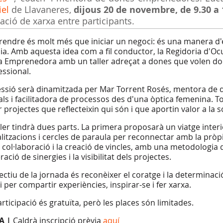
el
de Llavaneres,
dijous 20 de novembre, de 9.30 a 
eació de xarxa entre participants.
endre és molt més que iniciar un negoci: és una manera d'e
ia. Amb aquesta idea com a fil conductor, la Regidoria d'Ocu
 Emprenedora amb un taller adreçat a dones que volen don
essional.
essió serà dinamitzada per Mar Torrent Rosés, mentora de
tals i facilitadora de processos des d'una òptica femenina
 projectes que reflecteixin qui són i que aportin valor a la s
aller tindrà dues parts. La primera proposarà un viatge inte
alitzacions i cercles de paraula per reconnectar amb la prò
a col·laboració i la creació de vincles, amb una metodologia 
ació de sinergies i la visibilitat dels projectes.
jectiu de la jornada és reconèixer el coratge i la determinac
i per compartir experiències, inspirar-se i fer xarxa.
articipació és gratuïta, però les places són limitades.
A |
Caldrà inscripció prèvia
aquí