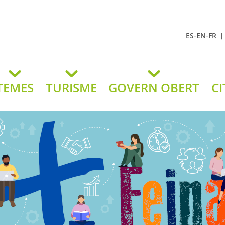
-
-
ES
EN
FR
t Andreu
lavaneres
TEMES
TURISME
GOVERN OBERT
CI