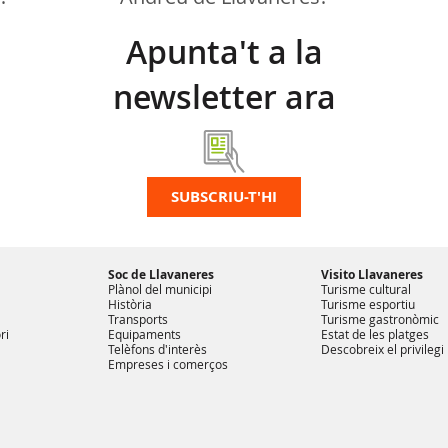
Apunta't a la
newsletter ara
SUBSCRIU-T'HI
Soc de Llavaneres
Visito Llavaneres
Plànol del municipi
Turisme cultural
Història
Turisme esportiu
Transports
Turisme gastronòmic
ri
Equipaments
Estat de les platges
Telèfons d'interès
Descobreix el privilegi
Empreses i comerços