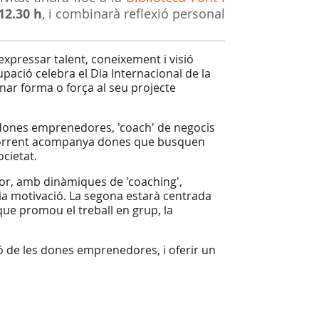
12.30 h
, i combinarà reflexió personal
xpressar talent, coneixement i visió
pació celebra el Dia Internacional de la
ar forma o força al seu projecte
 dones emprenedores, 'coach' de negocis
. Torrent acompanya dones que busquen
ocietat.
rior, amb dinàmiques de 'coaching',
pia motivació. La segona estarà centrada
que promou el treball en grup, la
ió de les dones emprenedores, i oferir un