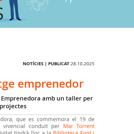
NOTÍCIES |
PUBLICAT
28.10.2025
atge emprenedor
a Emprenedora amb un taller per
 projectes
edora, que es commemora el 19 de
 vivencial conduït per
Mar Torrent
itat tindrà lloc a la
Biblioteca Font i