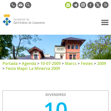
Ajuntament
de Sant
Andreu de
Llavaneres
Portada
>
Agenda
>
10-07-2009
>
Marcs
>
Festes
>
2009
>
Festa Major La Minerva 2009
DIVENDRES
10