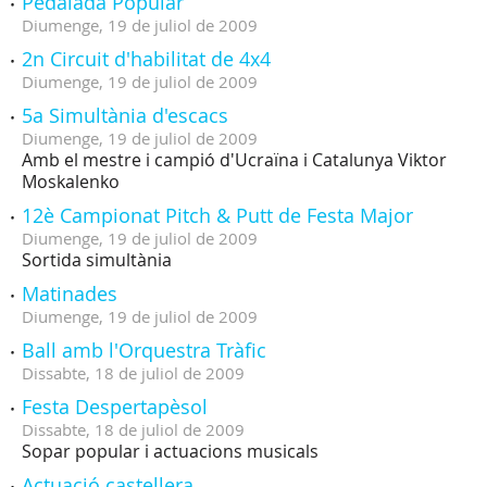
Pedalada Popular
Diumenge,
19
de
juliol
de
2009
2n Circuit d'habilitat de 4x4
Diumenge,
19
de
juliol
de
2009
5a Simultània d'escacs
Diumenge,
19
de
juliol
de
2009
Amb el mestre i campió d'Ucraïna i Catalunya Viktor
Moskalenko
12è Campionat Pitch & Putt de Festa Major
Diumenge,
19
de
juliol
de
2009
Sortida simultània
Matinades
Diumenge,
19
de
juliol
de
2009
Ball amb l'Orquestra Tràfic
Dissabte,
18
de
juliol
de
2009
Festa Despertapèsol
Dissabte,
18
de
juliol
de
2009
Sopar popular i actuacions musicals
Actuació castellera