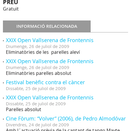
PREU
Gratuït
INFORMACIÓ RELACIONADA
XXIX Open Vallserena de Frontennis
Diumenge,
26
de
juliol
de
2009
Eliminatòries de les parelles aleví
XXIX Open Vallserena de Frontennis
Diumenge,
26
de
juliol
de
2009
Eliminatòries parelles absolut
Festival benèfic contra el càncer
Dissabte,
25
de
juliol
de
2009
XXIX Open Vallserena de Frontennis
Dissabte,
25
de
juliol
de
2009
Parelles absolut
Cine Fòrum: “Volver” (2006), de Pedro Almodóvar
Divendres,
24
de
juliol
de
2009
Amb l´actuació prèvia de la cantant de tango Mayte