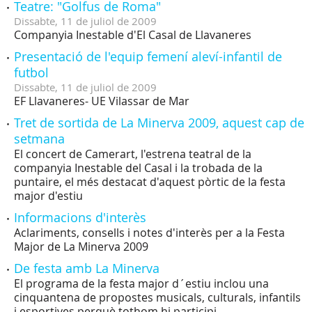
Teatre: "Golfus de Roma"
Dissabte,
11
de
juliol
de
2009
Companyia Inestable d'El Casal de Llavaneres
Presentació de l'equip femení aleví-infantil de
futbol
Dissabte,
11
de
juliol
de
2009
EF Llavaneres- UE Vilassar de Mar
Tret de sortida de La Minerva 2009, aquest cap de
setmana
El concert de Camerart, l'estrena teatral de la
companyia Inestable del Casal i la trobada de la
puntaire, el més destacat d'aquest pòrtic de la festa
major d'estiu
Informacions d'interès
Aclariments, consells i notes d'interès per a la Festa
Major de La Minerva 2009
De festa amb La Minerva
El programa de la festa major d´estiu inclou una
cinquantena de propostes musicals, culturals, infantils
i esportives perquè tothom hi participi