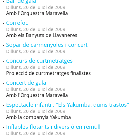
Ball de gala
Dilluns,
20
de
juliol
de
2009
Amb l'Orquestra Maravella
Correfoc
Dilluns,
20
de
juliol
de
2009
Amb els Banyuts de Llavaneres
Sopar de carmenyoles i concert
Dilluns,
20
de
juliol
de
2009
Concurs de curtmetratges
Dilluns,
20
de
juliol
de
2009
Projecció de curtmetratges finalistes
Concert de gala
Dilluns,
20
de
juliol
de
2009
Amb l'Orquestra Maravella
Espectacle infantil: "Els Yakumba, quins trastos"
Dilluns,
20
de
juliol
de
2009
Amb la companyia Yakumba
Inflables flotants i diversió en remull
Dilluns,
20
de
juliol
de
2009