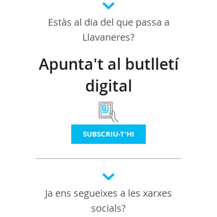
Estàs al dia del que passa a
Llavaneres?
Apunta't al butlletí
digital
SUBSCRIU-T'HI
Ja ens segueixes a les xarxes
socials?