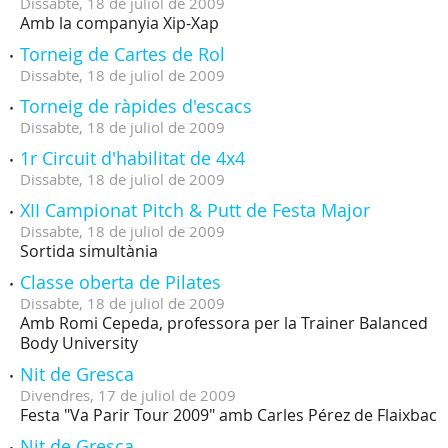
Dissabte,
18
de
juliol
de
2009
Amb la companyia Xip-Xap
Torneig de Cartes de Rol
Dissabte,
18
de
juliol
de
2009
Torneig de ràpides d'escacs
Dissabte,
18
de
juliol
de
2009
1r Circuit d'habilitat de 4x4
Dissabte,
18
de
juliol
de
2009
XII Campionat Pitch & Putt de Festa Major
Dissabte,
18
de
juliol
de
2009
Sortida simultània
Classe oberta de Pilates
Dissabte,
18
de
juliol
de
2009
Amb Romi Cepeda, professora per la Trainer Balanced
Body University
Nit de Gresca
Divendres,
17
de
juliol
de
2009
Festa "Va Parir Tour 2009" amb Carles Pérez de Flaixbac
Nit de Gresca