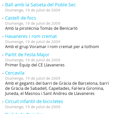
Ball amb la Salseta del Poble Sec
Diumenge,
19
de
juliol
de
2009
Castell de focs
Diumenge,
19
de
juliol
de
2009
Amb la pirotècnia Tomàs de Benicarló
Havaneres i rom cremat
Diumenge,
19
de
juliol
de
2009
Amb el grup Voramar i rom cremat per a tothom
Partit de Festa Major
Diumenge,
19
de
juliol
de
2009
Primer Equip del CE Llavaneres
Cercavila
Diumenge,
19
de
juliol
de
2009
Amb el gegants del barri de Gràcia de Barcelona, barri
de Gràcia de Sabadell, Capellades, Fal·lera Gironina,
Juneda, el Masnou i Sant Andreu de Llavaneres
Circuit infantil de bicicletes
Diumenge,
19
de
juliol
de
2009