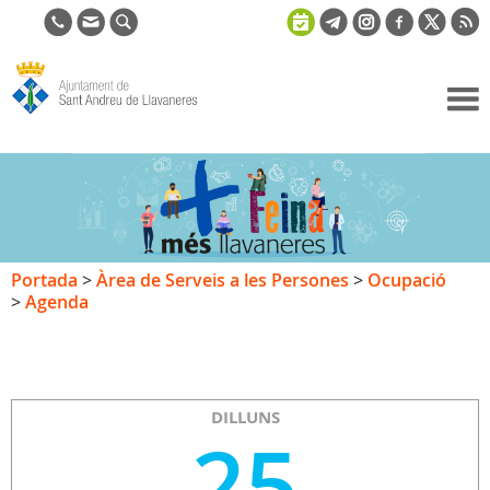
Ajuntament
de Sant
Andreu de
Llavaneres
Portada
>
Àrea de Serveis a les Persones
>
Ocupació
>
Agenda
DILLUNS
25