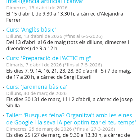
intel·ligència artificial i canva'
Dimecres,
15
d'
abril
de
2026
El 15 d'abril, de 9.30 a 13.30 h, a càrrec d'Alejandra
Ferrer
Curs: 'Anglès bàsic'
Dilluns,
13
d'
abril
de
2026
(
*fins al 6-5-2026
)
Del 13 d'abril al 6 de maig (tots els dilluns, dimecres i
divendres) de 9 a 12 h
Curs: 'Preparació de l'ACTIC mig"
Dimarts,
7
d'
abril
de
2026
(
*fins al 7-5-2026
)
Els dies 7, 9, 14, 16, 21, 23, 28, 30 d'abril i 5 i 7 de maig,
de 17 a 20 h, a càrrec de Sergi Esterli
Curs: 'Jardineria bàsica'
Dilluns,
30
de
març
de
2026
Els dies 30 i 31 de març, i 1 i 2 d'abril, a càrrec de Josep
Sibilla
Taller: 'Busques feina? Organitza't amb les eines
de Google i la seva IA per optimitzar el teu temps'
Dimecres,
25
de
març
de
2026
(
*fins al 27-3-2026
)
Els dies 25 i 27 de març, de 9.30 a 13.30 h, a càrrec de