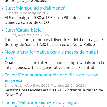
de Dolça Olga González
Curs: 'Manipulació d'aliments'
Dimarts,
5
de
maig
de
2026
El 5 de maig, de 9.30 a 13.30, a la Biblioteca Font i
Daniel, a càrrec de CECOT
Curs: 'Català bàsic'
Dilluns,
4
de
maig
de
2026
Tots els dilluns, dimecres i divendres, del 4 de maig al 5
de juny, de 9.30 a 12.30 h, a càrrec de Núria Pellicé
Nova oferta formativa per als mesos de maig i
juny
Quatre cursos, un taller i jornades empresarials amb la
intel·ligència artificial generativa com a eix central
Taller: 'Com augmentar els beneficis de la teva
empresa'
Dimarts,
21
d'
abril
de
2026
(
*també 22-04-2026
)
Sessions presencials els dies 21 i 22 d'abril, a càrrec de
Cèsar T. Gil
Taller: 'Millora el teu cv amb chatgpt,