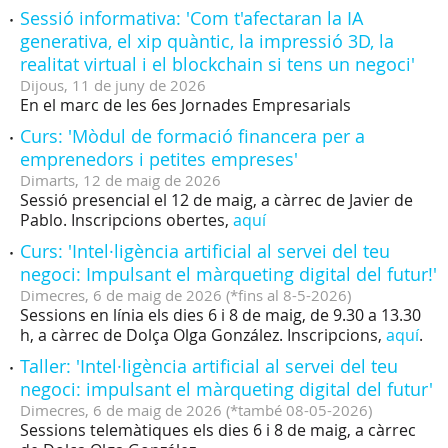
Sessió informativa: 'Com t'afectaran la IA
generativa, el xip quàntic, la impressió 3D, la
realitat virtual i el blockchain si tens un negoci'
Dijous,
11
de
juny
de
2026
En el marc de les 6es Jornades Empresarials
Curs: 'Mòdul de formació financera per a
emprenedors i petites empreses'
Dimarts,
12
de
maig
de
2026
Sessió presencial el 12 de maig, a càrrec de Javier de
Pablo. Inscripcions obertes,
aquí
Curs: 'Intel·ligència artificial al servei del teu
negoci: Impulsant el màrqueting digital del futur!'
Dimecres,
6
de
maig
de
2026
(
*fins al 8-5-2026
)
Sessions en línia els dies 6 i 8 de maig, de 9.30 a 13.30
h, a càrrec de Dolça Olga González. Inscripcions,
aquí
.
Taller: 'Intel·ligència artificial al servei del teu
negoci: impulsant el màrqueting digital del futur'
Dimecres,
6
de
maig
de
2026
(
*també 08-05-2026
)
Sessions telemàtiques els dies 6 i 8 de maig, a càrrec