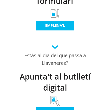
formulari
EMPLENA'L
Estàs al dia del que passa a
Llavaneres?
Apunta't al butlletí
digital