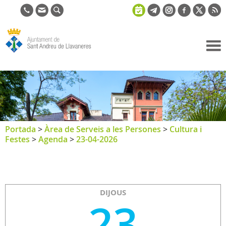
Ajuntament
de Sant
Andreu de
Llavaneres
Portada
>
Àrea de Serveis a les Persones
>
Cultura i
Festes
>
Agenda
>
23-04-2026
DIJOUS
23