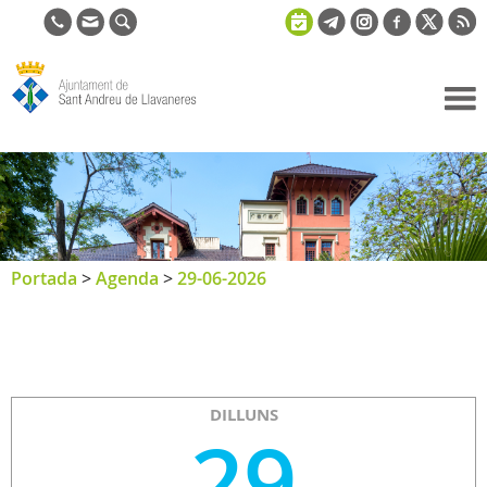
Ajuntament
de Sant
Andreu de
Llavaneres
Portada
>
Agenda
>
29-06-2026
DILLUNS
29