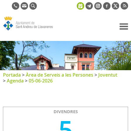
Ajuntament
de Sant
Andreu de
Llavaneres
Portada
>
Àrea de Serveis a les Persones
>
Joventut
>
Agenda
>
05-06-2026
DIVENDRES
5