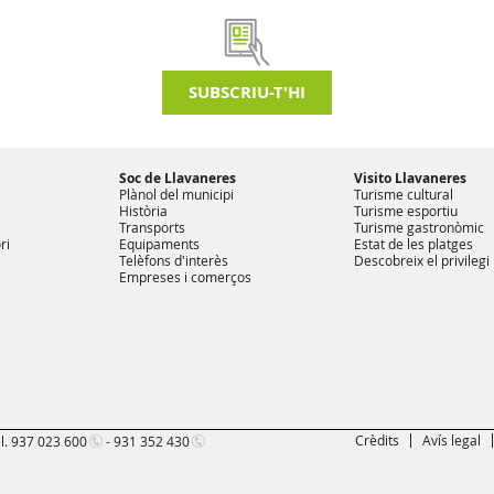
SUBSCRIU-T'HI
Soc de Llavaneres
Visito Llavaneres
Plànol del municipi
Turisme cultural
Història
Turisme esportiu
Transports
Turisme gastronòmic
ri
Equipaments
Estat de les platges
Telèfons d'interès
Descobreix el privilegi
Empreses i comerços
Crèdits
Avís legal
l.
937 023 600
-
931 352 430