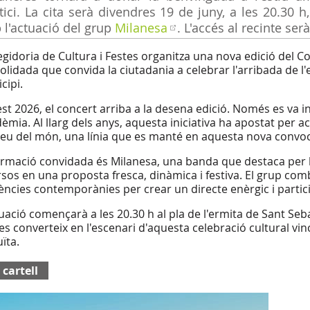
tici. La cita serà divendres 19 de juny, a les 20.30 h
l'actuació del grup
Milanesa
. L'accés al recinte serà
egidoria de Cultura i Festes organitza una nova edició del Co
olidada que convida la ciutadania a celebrar l'arribada de l
cipi.
st 2026, el concert arriba a la desena edició. Només es va i
èmia. Al llarg dels anys, aquesta iniciativa ha apostat per a
reu del món, una línia que es manté en aquesta nova convoc
ormació convidada és Milanesa, una banda que destaca per la
rsos en una proposta fresca, dinàmica i festiva. El grup combi
uències contemporànies per crear un directe enèrgic i partici
tuació començarà a les 20.30 h al pla de l'ermita de Sant Seba
es converteix en l'escenari d'aquesta celebració cultural vinc
ïta.
 cartell