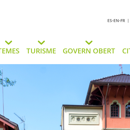
-
-
ES
EN
FR
t Andreu
lavaneres
TEMES
TURISME
GOVERN OBERT
CI