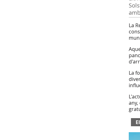
Sols
amb 
La R
cons
muni
Aque
pand
d'ar
La f
dive
infl
L'ac
any, 
gratu
El