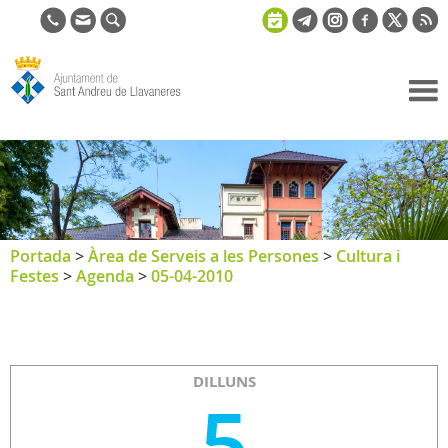
Ajuntament
de Sant
Andreu de
Llavaneres
Portada
>
Àrea de Serveis a les Persones
>
Cultura i
Festes
>
Agenda
>
05-04-2010
DILLUNS
5