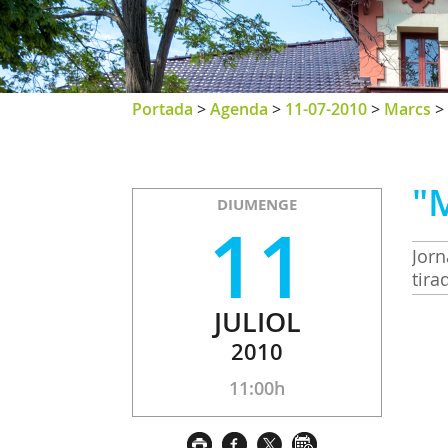
Portada
>
Agenda
>
11-07-2010
>
Marcs
>
"M
DIUMENGE
11
Jorn
tira
JULIOL
2010
11:00h