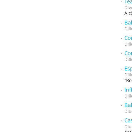
Te
Div
A c
Bal
Dill
Co
Dill
Co
Dill
Esp
Dill
"Re
Inf
Dill
Ba
Diu
Cas
Diu