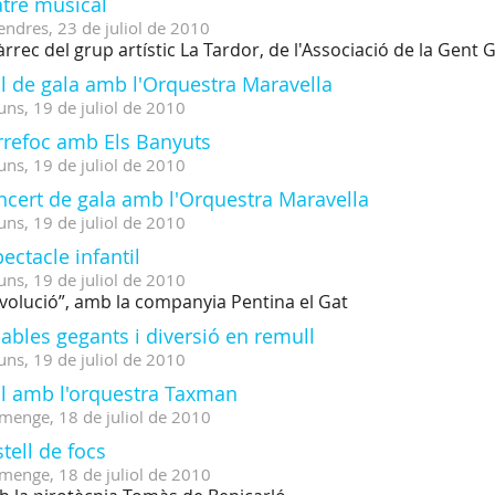
atre musical
endres,
23
de
juliol
de
2010
àrrec del grup artístic La Tardor, de l'Associació de la Gent
l de gala amb l'Orquestra Maravella
uns,
19
de
juliol
de
2010
rrefoc amb Els Banyuts
uns,
19
de
juliol
de
2010
ncert de gala amb l'Orquestra Maravella
uns,
19
de
juliol
de
2010
ectacle infantil
uns,
19
de
juliol
de
2010
volució”, amb la companyia Pentina el Gat
lables gegants i diversió en remull
uns,
19
de
juliol
de
2010
ll amb l'orquestra Taxman
menge,
18
de
juliol
de
2010
tell de focs
menge,
18
de
juliol
de
2010