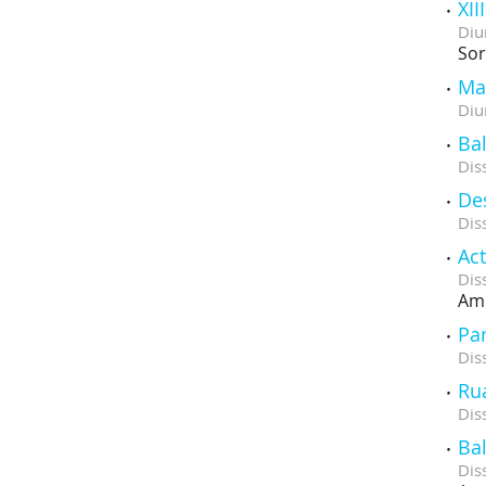
XII
Diu
Sor
Ma
Diu
Ba
Dis
De
Dis
Act
Dis
Amb
Par
Dis
Rua
Dis
Bal
Dis