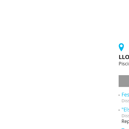
LL
Pisc
Fes
Dis
"El
Dis
Rep