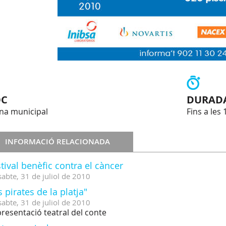
OC
DURAD
ina municipal
Fins a les 
INFORMACIÓ RELACIONADA
tival benèfic contra el càncer
sabte,
31
de
juliol
de
2010
s pirates de la platja"
sabte,
31
de
juliol
de
2010
resentació teatral del conte