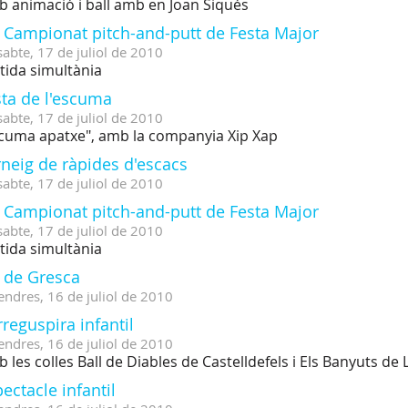
 animació i ball amb en Joan Siqués
I Campionat pitch-and-putt de Festa Major
sabte,
17
de
juliol
de
2010
tida simultània
sta de l'escuma
sabte,
17
de
juliol
de
2010
cuma apatxe", amb la companyia Xip Xap
neig de ràpides d'escacs
sabte,
17
de
juliol
de
2010
I Campionat pitch-and-putt de Festa Major
sabte,
17
de
juliol
de
2010
tida simultània
t de Gresca
endres,
16
de
juliol
de
2010
reguspira infantil
endres,
16
de
juliol
de
2010
 les colles Ball de Diables de Castelldefels i Els Banyuts de
ectacle infantil