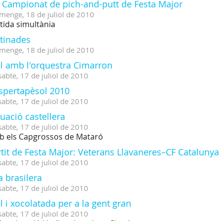
I Campionat de pich-and-putt de Festa Major
menge,
18
de
juliol
de
2010
tida simultània
tinades
menge,
18
de
juliol
de
2010
ll amb l'orquestra Cimarron
sabte,
17
de
juliol
de
2010
spertapèsol 2010
sabte,
17
de
juliol
de
2010
uació castellera
sabte,
17
de
juliol
de
2010
 els Capgrossos de Mataró
tit de Festa Major: Veterans Llavaneres–CF Catalunya
sabte,
17
de
juliol
de
2010
 brasilera
sabte,
17
de
juliol
de
2010
l i xocolatada per a la gent gran
sabte,
17
de
juliol
de
2010