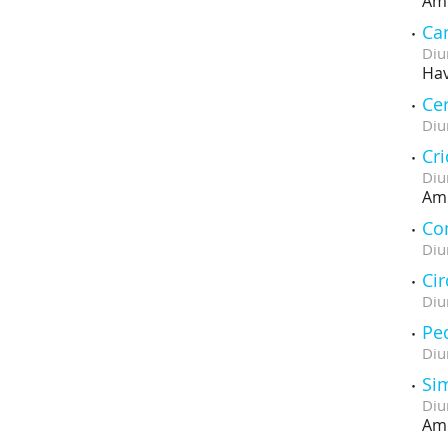
Amb
Ca
Diu
Hav
Ce
Diu
Cri
Diu
Amb
Con
Diu
Cir
Diu
Pe
Diu
Si
Diu
Amb