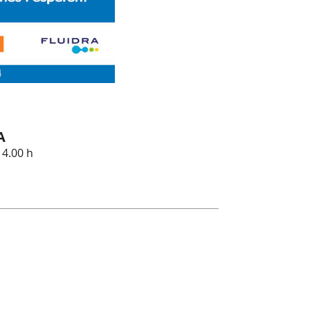
A
14.00 h