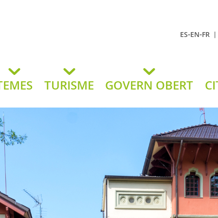
-
-
ES
EN
FR
t Andreu
lavaneres
TEMES
TURISME
GOVERN OBERT
CI