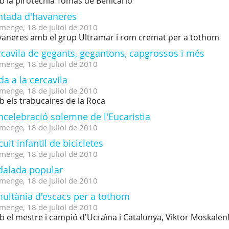
 la pirotècnia Tomàs de Benicarló
ntada d'havaneres
menge,
18
de
juliol
de
2010
aneres amb el grup Ultramar i rom cremat per a tothom
rcavila de gegants, gegantons, capgrossos i més
menge,
18
de
juliol
de
2010
da a la cercavila
menge,
18
de
juliol
de
2010
 els trabucaires de la Roca
celebració solemne de l'Eucaristia
menge,
18
de
juliol
de
2010
cuit infantil de bicicletes
menge,
18
de
juliol
de
2010
dalada popular
menge,
18
de
juliol
de
2010
multània d'escacs per a tothom
menge,
18
de
juliol
de
2010
 el mestre i campió d'Ucraïna i Catalunya, Viktor Moskalen