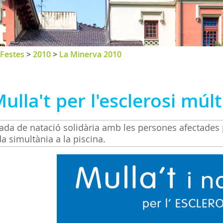
Festes
>
2010
>
La Minerva 2010
ulla't per l'esclerosi múlt
ada de natació solidària amb les persones afectades p
da simultània a la piscina.