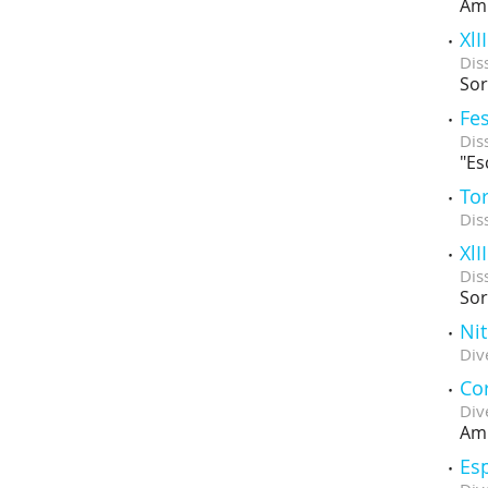
Amb
XlI
Dis
Sor
Fe
Dis
"Es
Tor
Dis
XlI
Dis
Sor
Ni
Div
Cor
Div
Amb
Esp