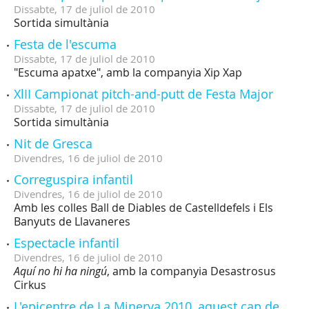
Dissabte,
17
de
juliol
de
2010
Sortida simultània
Festa de l'escuma
Dissabte,
17
de
juliol
de
2010
"Escuma apatxe", amb la companyia Xip Xap
XlII Campionat pitch-and-putt de Festa Major
Dissabte,
17
de
juliol
de
2010
Sortida simultània
Nit de Gresca
Divendres,
16
de
juliol
de
2010
Correguspira infantil
Divendres,
16
de
juliol
de
2010
Amb les colles Ball de Diables de Castelldefels i Els
Banyuts de Llavaneres
Espectacle infantil
Divendres,
16
de
juliol
de
2010
Aquí no hi ha ningú
, amb la companyia Desastrosus
Cirkus
L'epicentre de La Minerva 2010, aquest cap de