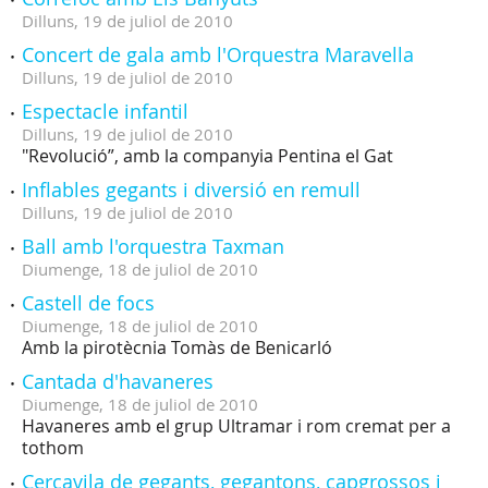
Dilluns,
19
de
juliol
de
2010
Concert de gala amb l'Orquestra Maravella
Dilluns,
19
de
juliol
de
2010
Espectacle infantil
Dilluns,
19
de
juliol
de
2010
"Revolució”, amb la companyia Pentina el Gat
Inflables gegants i diversió en remull
Dilluns,
19
de
juliol
de
2010
Ball amb l'orquestra Taxman
Diumenge,
18
de
juliol
de
2010
Castell de focs
Diumenge,
18
de
juliol
de
2010
Amb la pirotècnia Tomàs de Benicarló
Cantada d'havaneres
Diumenge,
18
de
juliol
de
2010
Havaneres amb el grup Ultramar i rom cremat per a
tothom
Cercavila de gegants, gegantons, capgrossos i