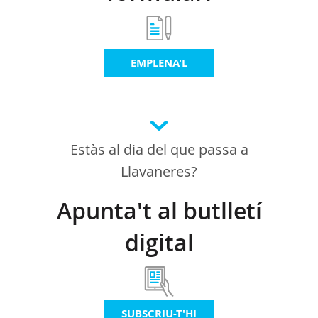
EMPLENA'L
Estàs al dia del que passa a
Llavaneres?
Apunta't al butlletí
digital
SUBSCRIU-T'HI