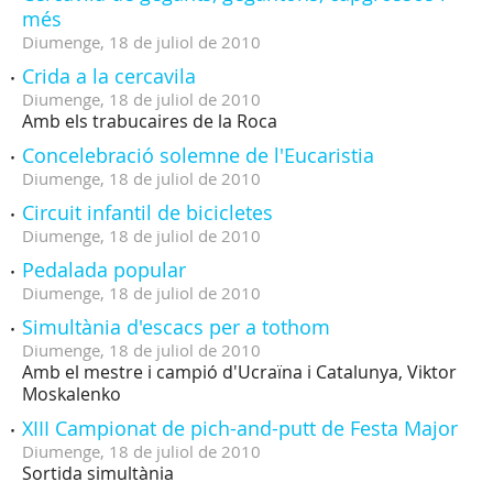
més
Diumenge,
18
de
juliol
de
2010
Crida a la cercavila
Diumenge,
18
de
juliol
de
2010
Amb els trabucaires de la Roca
Concelebració solemne de l'Eucaristia
Diumenge,
18
de
juliol
de
2010
Circuit infantil de bicicletes
Diumenge,
18
de
juliol
de
2010
Pedalada popular
Diumenge,
18
de
juliol
de
2010
Simultània d'escacs per a tothom
Diumenge,
18
de
juliol
de
2010
Amb el mestre i campió d'Ucraïna i Catalunya, Viktor
Moskalenko
XIII Campionat de pich-and-putt de Festa Major
Diumenge,
18
de
juliol
de
2010
Sortida simultània