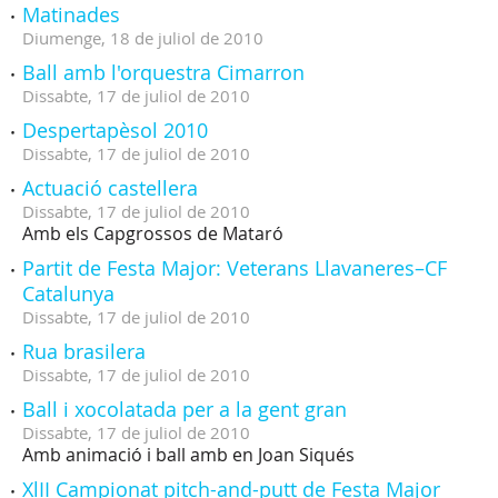
Matinades
Diumenge,
18
de
juliol
de
2010
Ball amb l'orquestra Cimarron
Dissabte,
17
de
juliol
de
2010
Despertapèsol 2010
Dissabte,
17
de
juliol
de
2010
Actuació castellera
Dissabte,
17
de
juliol
de
2010
Amb els Capgrossos de Mataró
Partit de Festa Major: Veterans Llavaneres–CF
Catalunya
Dissabte,
17
de
juliol
de
2010
Rua brasilera
Dissabte,
17
de
juliol
de
2010
Ball i xocolatada per a la gent gran
Dissabte,
17
de
juliol
de
2010
Amb animació i ball amb en Joan Siqués
XlII Campionat pitch-and-putt de Festa Major