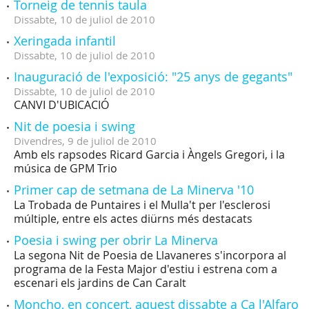
Torneig de tennis taula
Dissabte,
10
de
juliol
de
2010
Xeringada infantil
Dissabte,
10
de
juliol
de
2010
Inauguració de l'exposició: "25 anys de gegants"
Dissabte,
10
de
juliol
de
2010
CANVI D'UBICACIÓ
Nit de poesia i swing
Divendres,
9
de
juliol
de
2010
Amb els rapsodes Ricard Garcia i Àngels Gregori, i la
música de GPM Trio
Primer cap de setmana de La Minerva '10
La Trobada de Puntaires i el Mulla't per l'esclerosi
múltiple, entre els actes diürns més destacats
Poesia i swing per obrir La Minerva
La segona Nit de Poesia de Llavaneres s'incorpora al
programa de la Festa Major d'estiu i estrena com a
escenari els jardins de Can Caralt
Moncho, en concert, aquest dissabte a Ca l'Alfaro