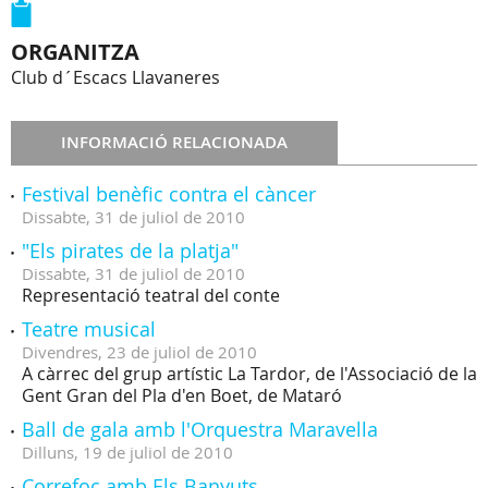
ORGANITZA
Club d´Escacs Llavaneres
INFORMACIÓ RELACIONADA
Festival benèfic contra el càncer
Dissabte,
31
de
juliol
de
2010
"Els pirates de la platja"
Dissabte,
31
de
juliol
de
2010
Representació teatral del conte
Teatre musical
Divendres,
23
de
juliol
de
2010
A càrrec del grup artístic La Tardor, de l'Associació de la
Gent Gran del Pla d'en Boet, de Mataró
Ball de gala amb l'Orquestra Maravella
Dilluns,
19
de
juliol
de
2010
Correfoc amb Els Banyuts