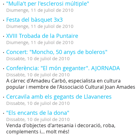
"Mulla't per l'esclerosi múltiple"
Diumenge,
11
de
juliol
de
2010
Festa del bàsquet 3x3
Diumenge,
11
de
juliol
de
2010
XVIII Trobada de la Puntaire
Diumenge,
11
de
juliol
de
2010
Concert: "Moncho, 50 anys de boleros"
Dissabte,
10
de
juliol
de
2010
Conferència: "El món geganter". AJORNADA
Dissabte,
10
de
juliol
de
2010
A càrrec d'Amadeu Carbó, especialista en cultura
popular i membre de l'Associació Cultural Joan Amades
Cercavila amb els gegants de Llavaneres
Dissabte,
10
de
juliol
de
2010
"Els encants de la dona"
Dissabte,
10
de
juliol
de
2010
Venda d'objectes d'artesania i decoració, roba,
complements i... molt més!