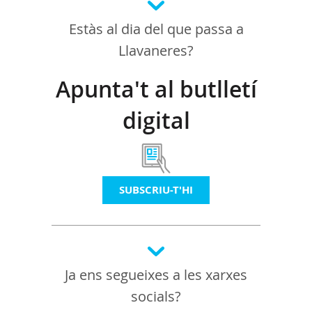
Estàs al dia del que passa a
Llavaneres?
Apunta't al butlletí
digital
SUBSCRIU-T'HI
Ja ens segueixes a les xarxes
socials?