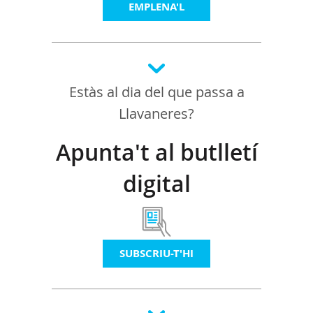
EMPLENA'L
Estàs al dia del que passa a
Llavaneres?
Apunta't al butlletí
digital
SUBSCRIU-T'HI