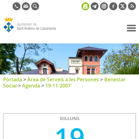
Ajuntament
de Sant
Andreu de
Llavaneres
Portada
>
Àrea de Serveis a les Persones
>
Benestar
Social
>
Agenda
>
19-11-2007
DILLUNS
19