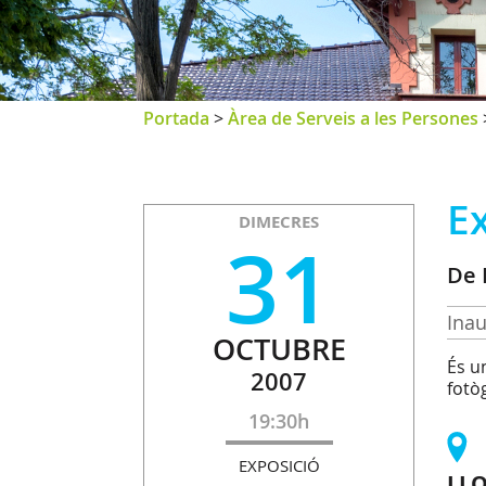
Portada
>
Àrea de Serveis a les Persones
Ex
DIMECRES
31
De 
Inau
OCTUBRE
És u
2007
fotò
19:30h
EXPOSICIÓ
LL