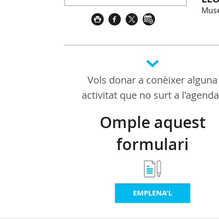
Muse
Vols donar a conèixer alguna
activitat que no surt a l'agend
Omple aquest
formulari
EMPLENA'L