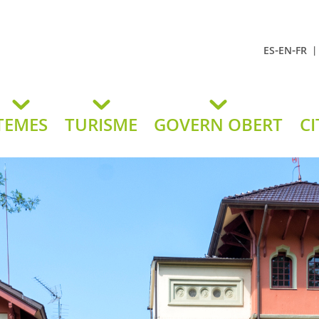
-
-
ES
EN
FR
t Andreu
lavaneres
TEMES
TURISME
GOVERN OBERT
CI