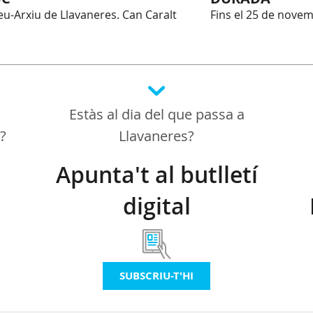
u-Arxiu de Llavaneres. Can Caralt
Fins el 25 de nove
Estàs al dia del que passa a
a?
Llavaneres?
Apunta't al butlletí
digital
SUBSCRIU-T'HI