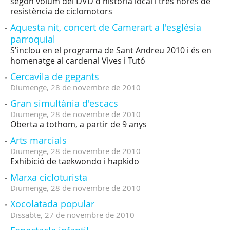
segon volum del DVD d'història local i tres hores de
resistència de ciclomotors
Aquesta nit, concert de Camerart a l'església
parroquial
S'inclou en el programa de Sant Andreu 2010 i és en
homenatge al cardenal Vives i Tutó
Cercavila de gegants
Diumenge,
28
de
novembre
de
2010
Gran simultània d'escacs
Diumenge,
28
de
novembre
de
2010
Oberta a tothom, a partir de 9 anys
Arts marcials
Diumenge,
28
de
novembre
de
2010
Exhibició de taekwondo i hapkido
Marxa cicloturista
Diumenge,
28
de
novembre
de
2010
Xocolatada popular
Dissabte,
27
de
novembre
de
2010