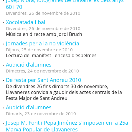
Josep Mora, fotografies de Llavaneres dels anys
60 i 70
Divendres,
26
de
novembre
de
2010
Xocolatada i ball
Divendres,
26
de
novembre
de
2010
Música en directe amb Jordi Bruch
Jornades per a la no violència
Dijous,
25
de
novembre
de
2010
Lectura del manifest i encesa d'espelmes
Audició d'alumnes
Dimecres,
24
de
novembre
de
2010
De festa per Sant Andreu 2010
De divendres 26 fins dimarts 30 de novembre,
Llavaneres convida a gaudir dels actes centrals de la
Festa Major de Sant Andreu
Audició d'alumnes
Dimarts,
23
de
novembre
de
2010
Josep M. Font i Pepa Jiménez s'imposen en la 25a
Marxa Popular de Llavaneres