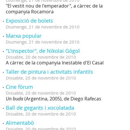
Diumenge,
21
de
novembre
de
2010
"El vestit nou de l'emperador", a càrrec de la
companyia Rocamora
Exposició de bolets
Diumenge,
21
de
novembre
de
2010
Marxa popular
Diumenge,
21
de
novembre
de
2010
"L'inspector", de Nikolai Gógol
Dissabte,
20
de
novembre
de
2010
A càrrec de la companyia Inestable d'El Casal
Taller de pintura i activitats infantils
Dissabte,
20
de
novembre
de
2010
Cine fòrum
Dissabte,
20
de
novembre
de
2010
Un buda
(Argentina, 2005), de Diego Rafecas
Ball de gegants i xocolatada
Dissabte,
20
de
novembre
de
2010
Alimentabò
Dissabte,
20
de
novembre
de
2010