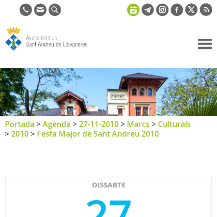
Ajuntament
de Sant
Andreu de
Llavaneres
Portada
>
Agenda
>
27-11-2010
>
Marcs
>
Culturals
>
2010
>
Festa Major de Sant Andreu 2010
DISSABTE
27