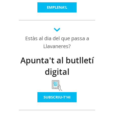
EMPLENA'L
Estàs al dia del que passa a
Llavaneres?
Apunta't al butlletí
digital
SUBSCRIU-T'HI