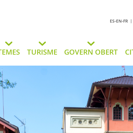
-
-
ES
EN
FR
t Andreu
lavaneres
TEMES
TURISME
GOVERN OBERT
CI