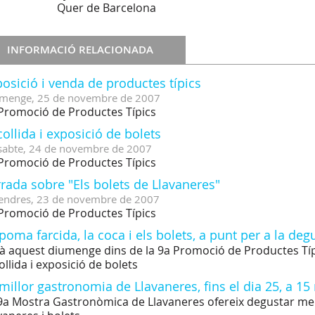
Quer de Barcelona
INFORMACIÓ RELACIONADA
osició i venda de productes típics
menge,
25
de
novembre
de
2007
Promoció de Productes Típics
ollida i exposició de bolets
sabte,
24
de
novembre
de
2007
Promoció de Productes Típics
rada sobre "Els bolets de Llavaneres"
endres,
23
de
novembre
de
2007
Promoció de Productes Típics
poma farcida, la coca i els bolets, a punt per a la de
à aquest diumenge dins de la 9a Promoció de Productes Tí
ollida i exposició de bolets
millor gastronomia de Llavaneres, fins el dia 25, a 15 
9a Mostra Gastronòmica de Llavaneres ofereix degustar me