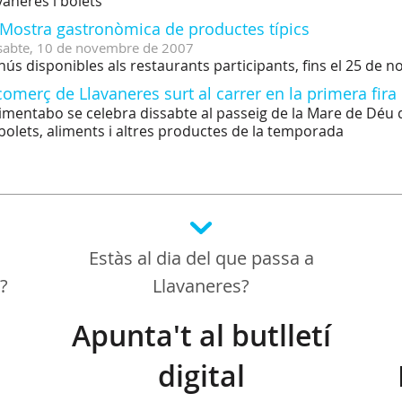
vaneres i bolets
 Mostra gastronòmica de productes típics
sabte,
10
de
novembre
de
2007
ús disponibles als restaurants participants, fins el 25 de 
comerç de Llavaneres surt al carrer en la primera fira d
limentabo se celebra dissabte al passeig de la Mare de Déu 
bolets, aliments i altres productes de la temporada
Estàs al dia del que passa a
a?
Llavaneres?
Apunta't al butlletí
digital