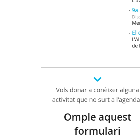
Lla
9a
Dis
Men
El 
L'A
de 
Vols donar a conèixer alguna
activitat que no surt a l'agend
Omple aquest
formulari