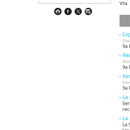
Vila
Exp
Diu
9a 
Rec
Dis
9a 
Xer
Div
9a 
La 
Ser
rec
La 
La 