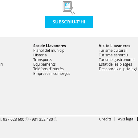
SUBSCRIU-T'HI
Soc de Llavaneres
Visito Llavaneres
Plànol del municipi
Turisme cultural
Història
Turisme esportiu
Transports
Turisme gastronòmic
ri
Equipaments
Estat de les platges
Telèfons d'interès
Descobreix el privilegi
Empreses i comerços
Crèdits
Avís legal
l.
937 023 600
-
931 352 430