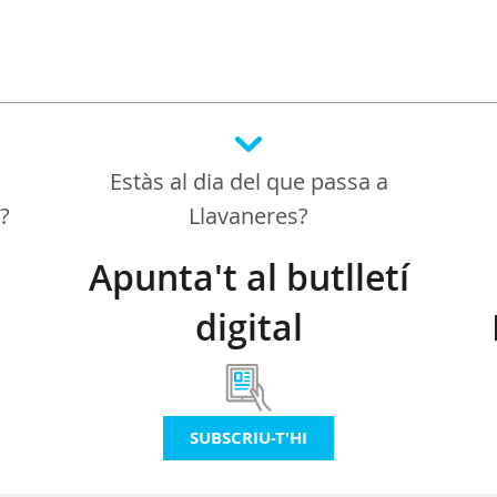
Estàs al dia del que passa a
a?
Llavaneres?
Apunta't al butlletí
digital
SUBSCRIU-T'HI