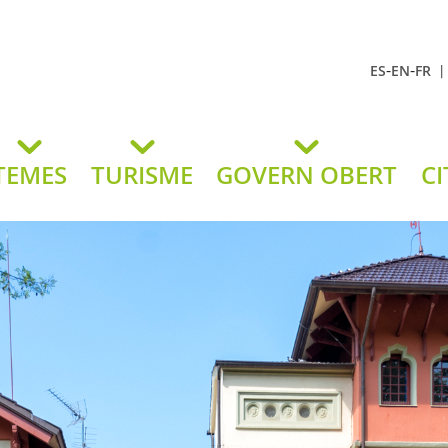
-
-
ES
EN
FR
t Andreu
lavaneres
TEMES
TURISME
GOVERN OBERT
CI