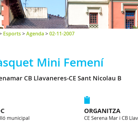
>
Esports
>
Agenda
>
02-11-2007
àsquet Mini Femení
enamar CB Llavaneres-CE Sant Nicolau B
OC
ORGANITZA
lló municipal
CE Serena Mar i CB Lla