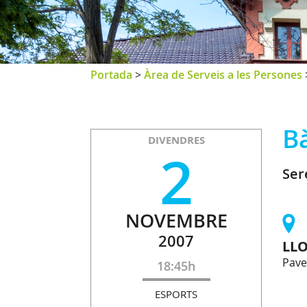
Portada
>
Àrea de Serveis a les Persones
B
DIVENDRES
2
Ser
NOVEMBRE
2007
LL
Pave
18:45h
ESPORTS