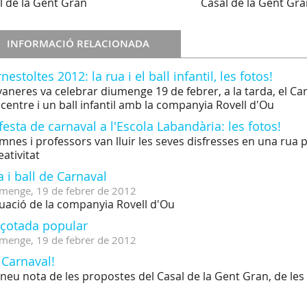
l de la Gent Gran
Casal de la Gent Gr
INFORMACIÓ RELACIONADA
nestoltes 2012: la rua i el ball infantil, les fotos!
vaneres va celebrar diumenge 19 de febrer, a la tarda, el C
 centre i un ball infantil amb la companyia Rovell d'Ou
festa de carnaval a l'Escola Labandària: les fotos!
mnes i professors van lluir les seves disfresses en una rua pe
eativitat
 i ball de Carnaval
menge,
19
de
febrer
de
2012
uació de la companyia Rovell d'Ou
lçotada popular
menge,
19
de
febrer
de
2012
 Carnaval!
neu nota de les propostes del Casal de la Gent Gran, de les f