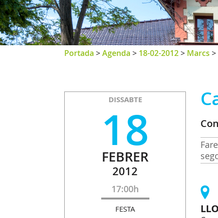
Portada
>
Agenda
>
18-02-2012
>
Marcs
>
C
DISSABTE
18
Con
Fare
FEBRER
sego
2012
17:00h
LL
FESTA