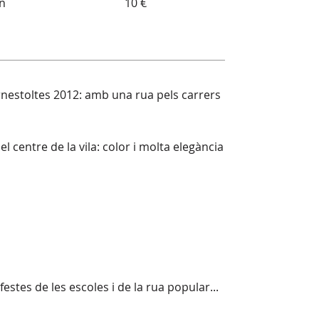
an
10 €
arnestoltes 2012: amb una rua pels carrers
l centre de la vila: color i molta elegància
estes de les escoles i de la rua popular...