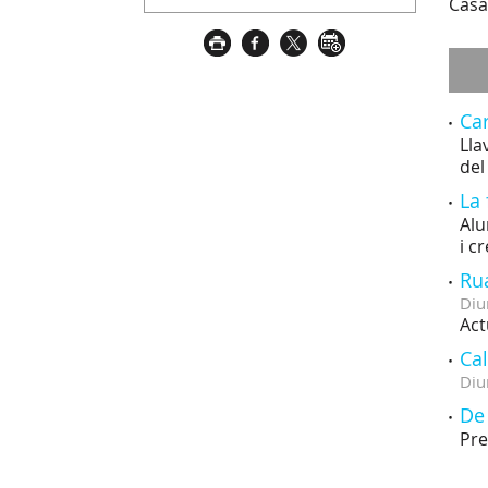
Casa
Car
Lla
del
La 
Alu
i cr
Rua
Diu
Act
Ca
Diu
De
Pre