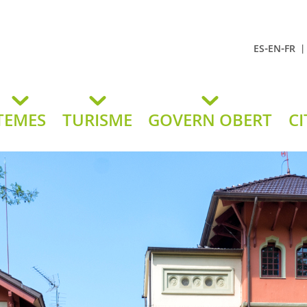
-
-
ES
EN
FR
t Andreu
lavaneres
TEMES
TURISME
GOVERN OBERT
CI