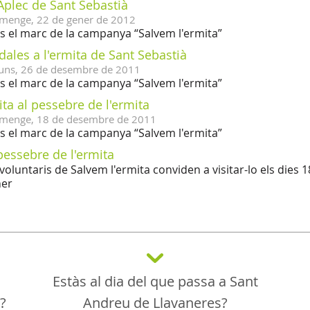
Aplec de Sant Sebastià
menge,
22
de
gener
de
2012
s el marc de la campanya “Salvem l'ermita”
ales a l'ermita de Sant Sebastià
uns,
26
de
desembre
de
2011
s el marc de la campanya “Salvem l'ermita”
ita al pessebre de l'ermita
menge,
18
de
desembre
de
2011
s el marc de la campanya “Salvem l'ermita”
pessebre de l'ermita
 voluntaris de Salvem l'ermita conviden a visitar-lo els dies 1
ner
Estàs al dia del que passa a Sant
a?
Andreu de Llavaneres?