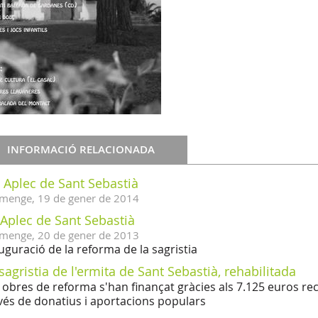
INFORMACIÓ RELACIONADA
I Aplec de Sant Sebastià
menge,
19
de
gener
de
2014
 Aplec de Sant Sebastià
menge,
20
de
gener
de
2013
uguració de la reforma de la sagristia
sagristia de l'ermita de Sant Sebastià, rehabilitada
 obres de reforma s'han finançat gràcies als 7.125 euros reco
vés de donatius i aportacions populars