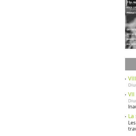
VII
Diu
VII
Diu
Ina
La 
Les
tra