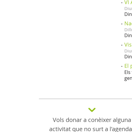
VI 
Diu
Din
Nad
Dill
Din
Vis
Diu
Din
El 
Els
ge
Vols donar a conèixer alguna
activitat que no surt a l'agend