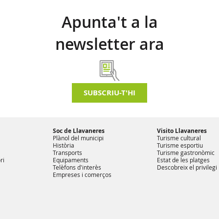
Apunta't a la
newsletter ara
SUBSCRIU-T'HI
Soc de Llavaneres
Visito Llavaneres
Plànol del municipi
Turisme cultural
Història
Turisme esportiu
Transports
Turisme gastronòmic
ri
Equipaments
Estat de les platges
Telèfons d'interès
Descobreix el privilegi
Empreses i comerços