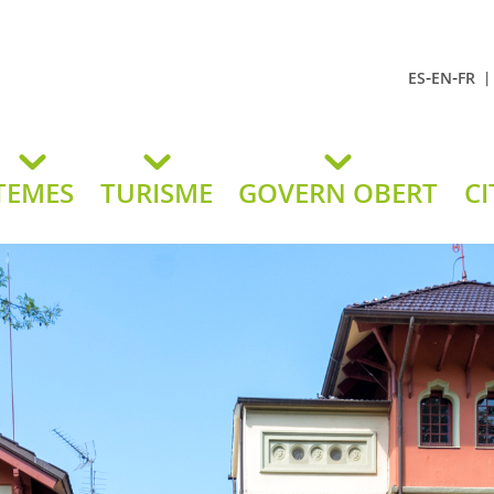
-
-
ES
EN
FR
t Andreu
lavaneres
TEMES
TURISME
GOVERN OBERT
CI