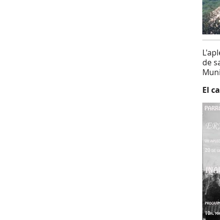
L'ap
de s
Muni
El ca