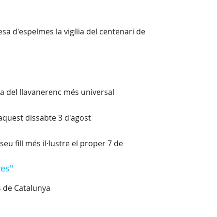
sa d'espelmes la vigília del centenari de
ra del llavanerenc més universal
 aquest dissabte 3 d'agost
u fill més il·lustre el proper 7 de
ves"
s de Catalunya