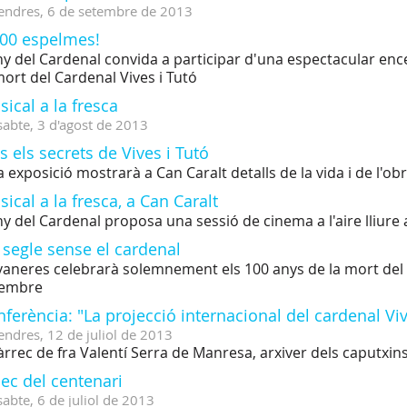
endres,
6
de
setembre
de
2013
000 espelmes!
ny del Cardenal convida a participar d'una espectacular ence
mort del Cardenal Vives i Tutó
ical a la fresca
sabte,
3
d'
agost
de
2013
s els secrets de Vives i Tutó
 exposició mostrarà a Can Caralt detalls de la vida i de l'ob
ical a la fresca, a Can Caralt
ny del Cardenal proposa una sessió de cinema a l'aire lliure
segle sense el cardenal
vaneres celebrarà solemnement els 100 anys de la mort del se
tembre
ferència: "La projecció internacional del cardenal Vi
endres,
12
de
juliol
de
2013
àrrec de fra Valentí Serra de Manresa, arxiver dels caputxin
ec del centenari
sabte,
6
de
juliol
de
2013