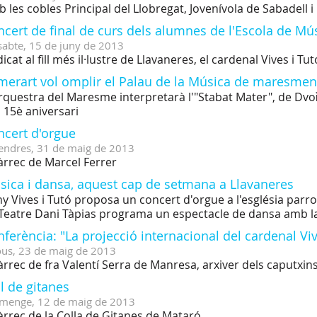
 les cobles Principal del Llobregat, Jovenívola de Sabadell i
cert de final de curs dels alumnes de l'Escola de Mú
sabte,
15
de
juny
de
2013
icat al fill més il·lustre de Llavaneres, el cardenal Vives i Tut
merart vol omplir el Palau de la Música de maresme
rquestra del Maresme interpretarà l'"Stabat Mater", de Dvoř
 15è aniversari
ncert d'orgue
endres,
31
de
maig
de
2013
àrrec de Marcel Ferrer
sica i dansa, aquest cap de setmana a Llavaneres
ny Vives i Tutó proposa un concert d'orgue a l'església parroq
Teatre Dani Tàpias programa un espectacle de dansa amb la
ferència: "La projecció internacional del cardenal Vi
ous,
23
de
maig
de
2013
àrrec de fra Valentí Serra de Manresa, arxiver dels caputxin
l de gitanes
menge,
12
de
maig
de
2013
àrrec de la Colla de Gitanes de Mataró