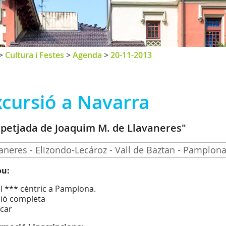
>
Cultura i Festes
>
Agenda
>
20-11-2013
xcursió a Navarra
 petjada de Joaquim M. de Llavaneres"
aneres - Elizondo-Lecároz - Vall de Baztan - Pamplon
ou:
l *** cèntric a Pamplona.
ió completa
car