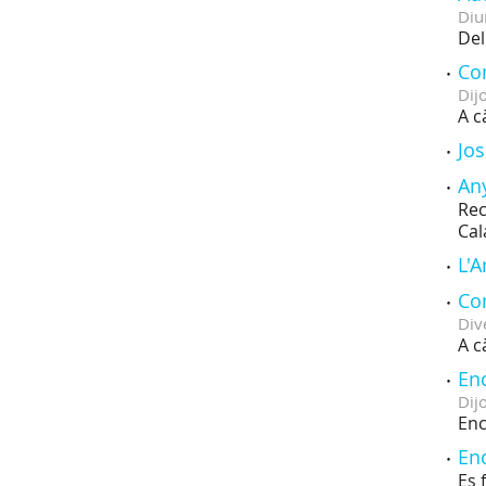
Diu
Del
Con
Dij
A c
Jos
Any
Rec
Cal
L'
Con
Div
A c
En
Dij
Enc
Enc
Es 