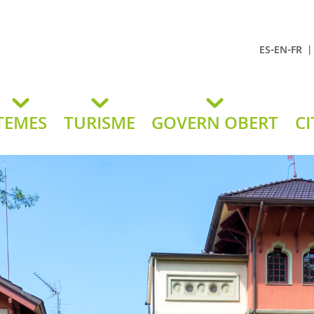
-
-
ES
EN
FR
t Andreu
lavaneres
TEMES
TURISME
GOVERN OBERT
CI