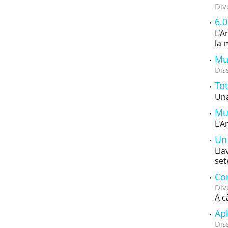
Div
6.
L'A
la 
Mus
Dis
Tot
Una
Mus
L'A
Un 
Lla
se
Con
Div
A c
Apl
Dis