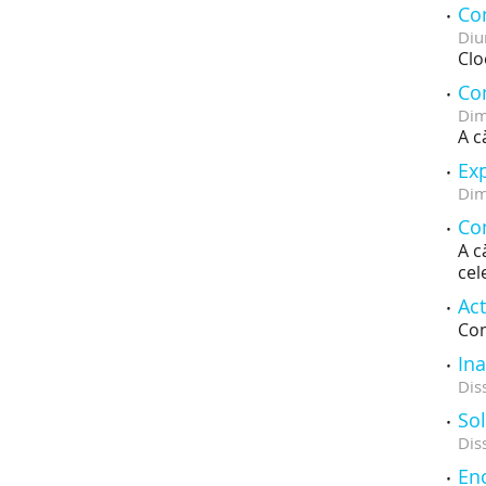
Co
Diu
Clo
Con
Dim
A c
Exp
Dim
Com
A c
cel
Act
Com
Ina
Dis
Sol
Dis
En