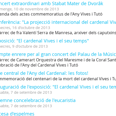
ncert extraordinari amb Stabat Mater de Dvorâk
menge,
10
de
novembre
de
2013
enda dels actes commemoratius de l'Any Vives i Tutó
ferència: "La projecció internacional del cardenal Vi
ecres,
16
d'
octubre
de
2013
àrrec de fra Valentí Serra de Manresa, arxiver dels caputxin
osició: "El cardenal Vives i el seu temps"
ecres,
9
d'
octubre
de
2013
pte enrere per al gran concert del Palau de la Músi
àrrec de Camerart Orquestra del Maresme i de la Coral Sant J
ebració de l'Any del Cardenal Vives i Tutó
e central de l'Any del Cardenal: les fotos!
memoració del centenari de la mort del cardenal Vives i T
uguració de l'exposició: "El cardenal Vives i el seu t
sabte,
7
de
setembre
de
2013
emne concelebració de l'eucaristia
sabte,
7
de
setembre
de
2013
cesa d'espelmes