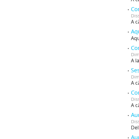
Con
Dis
A c
Aq
Aqu
Con
Dim
A l
Ses
Dim
A c
Con
Dis
A c
Au
Dis
Del
Au