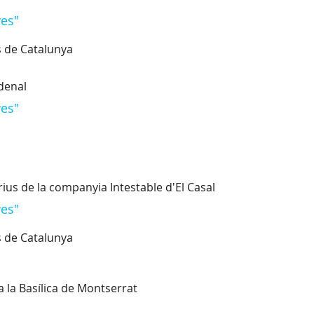
ves"
s de Catalunya
rdenal
ves"
trius de la companyia Intestable d'El Casal
ves"
s de Catalunya
a la Basílica de Montserrat