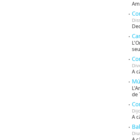
Amb
Con
Dis
Ded
Ca
L'O
seu
Co
Div
A c
Mú
L'A
de 
Con
Dij
A c
Bal
Diu
A c