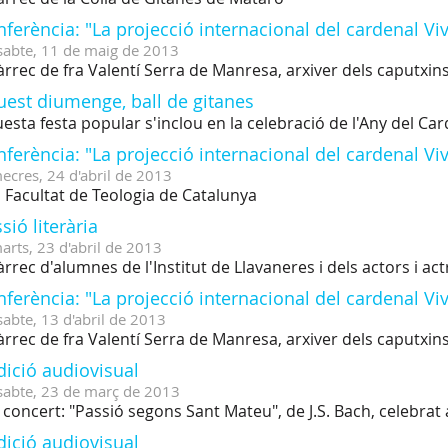
ferència: "La projecció internacional del cardenal Vi
sabte,
11
de
maig
de
2013
àrrec de fra Valentí Serra de Manresa, arxiver dels caputxin
uest diumenge, ball de gitanes
esta festa popular s'inclou en la celebració de l'Any del Ca
ferència: "La projecció internacional del cardenal Vi
ecres,
24
d'
abril
de
2013
a Facultat de Teologia de Catalunya
sió literària
arts,
23
d'
abril
de
2013
àrrec d'alumnes de l'Institut de Llavaneres i dels actors i ac
ferència: "La projecció internacional del cardenal Vi
sabte,
13
d'
abril
de
2013
àrrec de fra Valentí Serra de Manresa, arxiver dels caputxin
dició audiovisual
sabte,
23
de
març
de
2013
 concert: "Passió segons Sant Mateu", de J.S. Bach, celebrat 
dició audiovisual