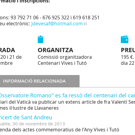
rmació i inscripcions:
fons: 93 792 71 06 - 676 925 322 i 619 618 251
eu electrònic:
jdevesaf
@hotmail.com
RADA
ORGANITZA
PRE
20 i 21 de
Comissió organitzadora
195 €.
embre
Centenari Vives i Tutó
dia 2
INFORMACIÓ RELACIONADA
Osservatore Romano" es fa ressò del centenari del ca
diari del Vaticà va publicar un extens article de fra Valentí S
l mes il·lustre de Llavaneres
ncert de Sant Andreu
sabte,
30
de
novembre
de
2013
enda dels actes commemoratius de l'Any Vives i Tutó