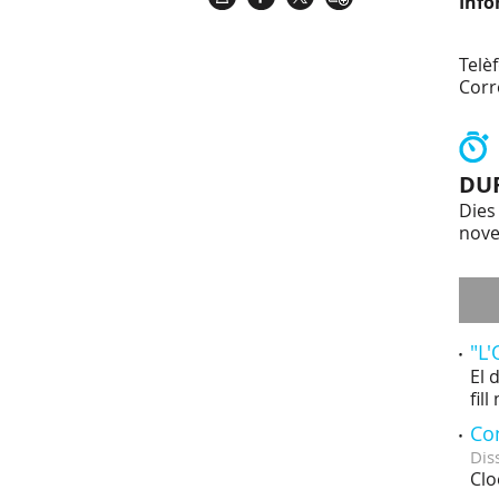
Info
Telè
Corr
DU
Dies 
nov
"L'
El 
fil
Co
Dis
Clo