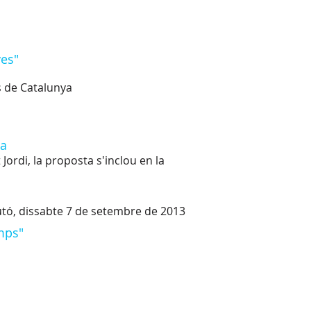
ves"
s de Catalunya
ca
ordi, la proposta s'inclou en la
utó, dissabte 7 de setembre de 2013
emps"