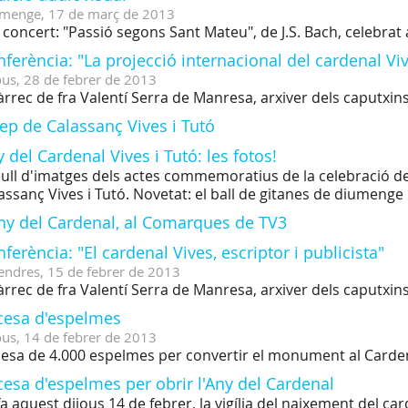
menge,
17
de
març
de
2013
 concert: "Passió segons Sant Mateu", de J.S. Bach, celebrat 
ferència: "La projecció internacional del cardenal Vi
ous,
28
de
febrer
de
2013
àrrec de fra Valentí Serra de Manresa, arxiver dels caputxin
ep de Calassanç Vives i Tutó
 del Cardenal Vives i Tutó: les fotos!
ull d'imatges dels actes commemoratius de la celebració de
assanç Vives i Tutó. Novetat: el ball de gitanes de diumenge
Any del Cardenal, al Comarques de TV3
ferència: "El cardenal Vives, escriptor i publicista"
endres,
15
de
febrer
de
2013
àrrec de fra Valentí Serra de Manresa, arxiver dels caputxin
cesa d'espelmes
ous,
14
de
febrer
de
2013
esa de 4.000 espelmes per convertir el monument al Carden
esa d'espelmes per obrir l'Any del Cardenal
fa aquest dijous 14 de febrer, la vigília del naixement del c