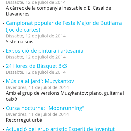
Dissabte,
12
de
juliol
de
2014
A càrrec de la companyia Inestable d'El Casal de
Llavaneres
Campionat popular de Festa Major de Butifarra
(joc de cartes)
Dissabte,
12
de
juliol
de
2014
Sistema suís
Exposició de pintura i artesania
Dissabte,
12
de
juliol
de
2014
24 Hores de Bàsquet 3x3
Dissabte,
12
de
juliol
de
2014
Música al jardí: Muzykantov
Divendres,
11
de
juliol
de
2014
Amb el grup de versions Muzykantov: piano, guitarra i
caixó
Cursa nocturna: "Moonrunning"
Divendres,
11
de
juliol
de
2014
Recorregut urbà
Actuació del grup artístic Esperit de Joventut