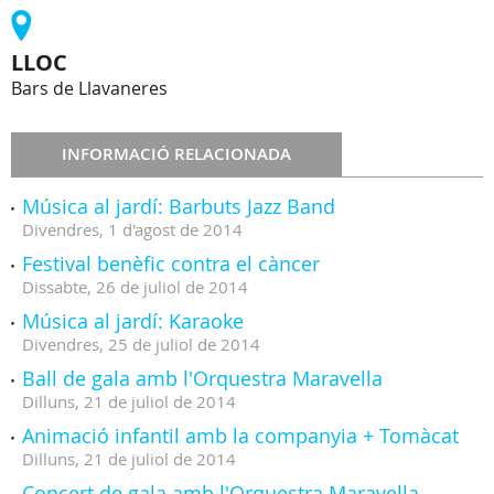
LLOC
Bars de Llavaneres
INFORMACIÓ RELACIONADA
Música al jardí: Barbuts Jazz Band
Divendres,
1
d'
agost
de
2014
Festival benèfic contra el càncer
Dissabte,
26
de
juliol
de
2014
Música al jardí: Karaoke
Divendres,
25
de
juliol
de
2014
Ball de gala amb l'Orquestra Maravella
Dilluns,
21
de
juliol
de
2014
Animació infantil amb la companyia + Tomàcat
Dilluns,
21
de
juliol
de
2014
Concert de gala amb l'Orquestra Maravella