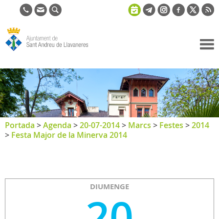
Ajuntament
de Sant
Andreu de
Llavaneres
Portada
>
Agenda
>
20-07-2014
>
Marcs
>
Festes
>
2014
>
Festa Major de la Minerva 2014
DIUMENGE
20