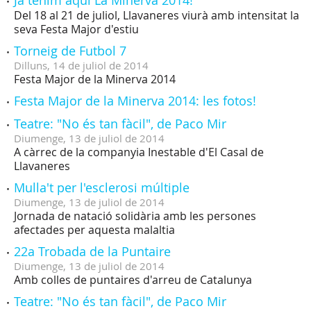
Ja tenim aquí La Minerva 2014!
Del 18 al 21 de juliol, Llavaneres viurà amb intensitat la
seva Festa Major d'estiu
Torneig de Futbol 7
Dilluns,
14
de
juliol
de
2014
Festa Major de la Minerva 2014
Festa Major de la Minerva 2014: les fotos!
Teatre: "No és tan fàcil", de Paco Mir
Diumenge,
13
de
juliol
de
2014
A càrrec de la companyia Inestable d'El Casal de
Llavaneres
Mulla't per l'esclerosi múltiple
Diumenge,
13
de
juliol
de
2014
Jornada de natació solidària amb les persones
afectades per aquesta malaltia
22a Trobada de la Puntaire
Diumenge,
13
de
juliol
de
2014
Amb colles de puntaires d'arreu de Catalunya
Teatre: "No és tan fàcil", de Paco Mir