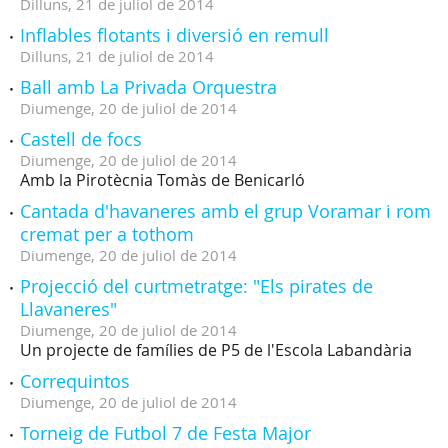
Dilluns,
21
de
juliol
de
2014
Inflables flotants i diversió en remull
Dilluns,
21
de
juliol
de
2014
Ball amb La Privada Orquestra
Diumenge,
20
de
juliol
de
2014
Castell de focs
Diumenge,
20
de
juliol
de
2014
Amb la Pirotècnia Tomàs de Benicarló
Cantada d'havaneres amb el grup Voramar i rom
cremat per a tothom
Diumenge,
20
de
juliol
de
2014
Projecció del curtmetratge: "Els pirates de
Llavaneres"
Diumenge,
20
de
juliol
de
2014
Un projecte de famílies de P5 de l'Escola Labandària
Correquintos
Diumenge,
20
de
juliol
de
2014
Torneig de Futbol 7 de Festa Major