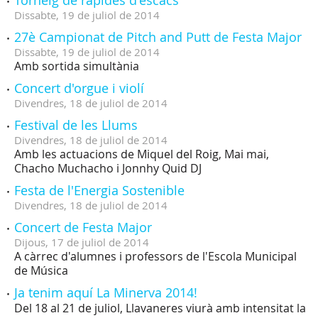
Torneig de ràpides d'escacs
Dissabte,
19
de
juliol
de
2014
27è Campionat de Pitch and Putt de Festa Major
Dissabte,
19
de
juliol
de
2014
Amb sortida simultània
Concert d'orgue i violí
Divendres,
18
de
juliol
de
2014
Festival de les Llums
Divendres,
18
de
juliol
de
2014
Amb les actuacions de Miquel del Roig, Mai mai,
Chacho Muchacho i Jonnhy Quid DJ
Festa de l'Energia Sostenible
Divendres,
18
de
juliol
de
2014
Concert de Festa Major
Dijous,
17
de
juliol
de
2014
A càrrec d'alumnes i professors de l'Escola Municipal
de Música
Ja tenim aquí La Minerva 2014!
Del 18 al 21 de juliol, Llavaneres viurà amb intensitat la