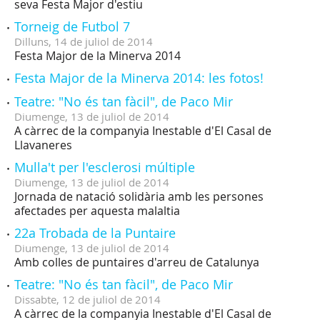
seva Festa Major d'estiu
Torneig de Futbol 7
Dilluns,
14
de
juliol
de
2014
Festa Major de la Minerva 2014
Festa Major de la Minerva 2014: les fotos!
Teatre: "No és tan fàcil", de Paco Mir
Diumenge,
13
de
juliol
de
2014
A càrrec de la companyia Inestable d'El Casal de
Llavaneres
Mulla't per l'esclerosi múltiple
Diumenge,
13
de
juliol
de
2014
Jornada de natació solidària amb les persones
afectades per aquesta malaltia
22a Trobada de la Puntaire
Diumenge,
13
de
juliol
de
2014
Amb colles de puntaires d'arreu de Catalunya
Teatre: "No és tan fàcil", de Paco Mir
Dissabte,
12
de
juliol
de
2014
A càrrec de la companyia Inestable d'El Casal de