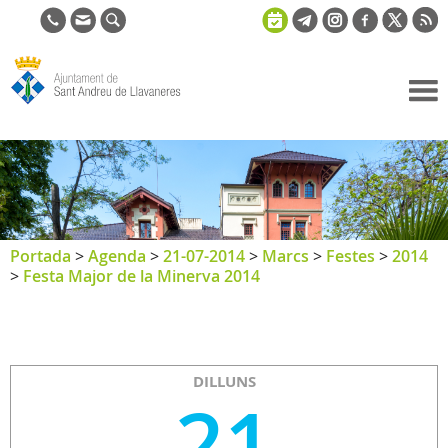
Ajuntament
de Sant
Andreu de
Llavaneres
Portada
>
Agenda
>
21-07-2014
>
Marcs
>
Festes
>
2014
>
Festa Major de la Minerva 2014
DILLUNS
21