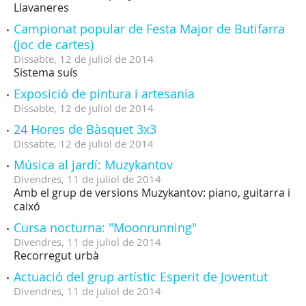
Llavaneres
Campionat popular de Festa Major de Butifarra
(joc de cartes)
Dissabte,
12
de
juliol
de
2014
Sistema suís
Exposició de pintura i artesania
Dissabte,
12
de
juliol
de
2014
24 Hores de Bàsquet 3x3
Dissabte,
12
de
juliol
de
2014
Música al jardí: Muzykantov
Divendres,
11
de
juliol
de
2014
Amb el grup de versions Muzykantov: piano, guitarra i
caixó
Cursa nocturna: "Moonrunning"
Divendres,
11
de
juliol
de
2014
Recorregut urbà
Actuació del grup artístic Esperit de Joventut
Divendres,
11
de
juliol
de
2014