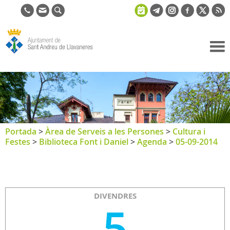
Ajuntament
de Sant
Andreu de
Llavaneres
Portada
>
Àrea de Serveis a les Persones
>
Cultura i
Festes
>
Biblioteca Font i Daniel
>
Agenda
>
05-09-2014
DIVENDRES
5