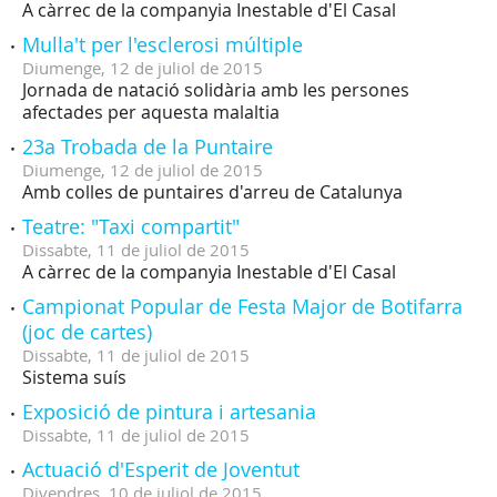
A càrrec de la companyia Inestable d'El Casal
Mulla't per l'esclerosi múltiple
Diumenge,
12
de
juliol
de
2015
Jornada de natació solidària amb les persones
afectades per aquesta malaltia
23a Trobada de la Puntaire
Diumenge,
12
de
juliol
de
2015
Amb colles de puntaires d'arreu de Catalunya
Teatre: "Taxi compartit"
Dissabte,
11
de
juliol
de
2015
A càrrec de la companyia Inestable d'El Casal
Campionat Popular de Festa Major de Botifarra
(joc de cartes)
Dissabte,
11
de
juliol
de
2015
Sistema suís
Exposició de pintura i artesania
Dissabte,
11
de
juliol
de
2015
Actuació d'Esperit de Joventut
Divendres,
10
de
juliol
de
2015