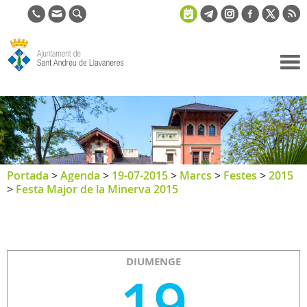
Ajuntament
de Sant
Andreu de
Llavaneres
Portada
>
Agenda
>
19-07-2015
>
Marcs
>
Festes
>
2015
>
Festa Major de la Minerva 2015
DIUMENGE
19