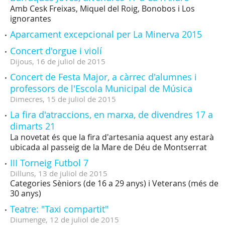
Amb Cesk Freixas, Miquel del Roig, Bonobos i Los
ignorantes
Aparcament excepcional per La Minerva 2015
Concert d'orgue i violí
Dijous,
16
de
juliol
de
2015
Concert de Festa Major, a càrrec d'alumnes i
professors de l'Escola Municipal de Música
Dimecres,
15
de
juliol
de
2015
La fira d'atraccions, en marxa, de divendres 17 a
dimarts 21
La novetat és que la fira d'artesania aquest any estarà
ubicada al passeig de la Mare de Déu de Montserrat
III Torneig Futbol 7
Dilluns,
13
de
juliol
de
2015
Categories Sèniors (de 16 a 29 anys) i Veterans (més de
30 anys)
Teatre: "Taxi compartit"
Diumenge,
12
de
juliol
de
2015