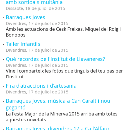
amb sortida simultània
Dissabte,
18
de
juliol
de
2015
Barraques Joves
Divendres,
17
de
juliol
de
2015
Amb les actuacions de Cesk Freixas, Miquel del Roig i
Bonobos
Taller infantils
Divendres,
17
de
juliol
de
2015
Què recordes de l'Institut de Llavaneres?
Divendres,
17
de
juliol
de
2015
Vine i comparteix les fotos que tinguis del teu pas per
l'Institut
Fira d'atraccions i d'artesania
Divendres,
17
de
juliol
de
2015
Barraques joves, música a Can Caralt i nou
gegantó
La Festa Major de la Minerva 2015 arriba amb totes
aquestes novetats
Barraques Joves, divendres 17 a Ca l'Alfaro