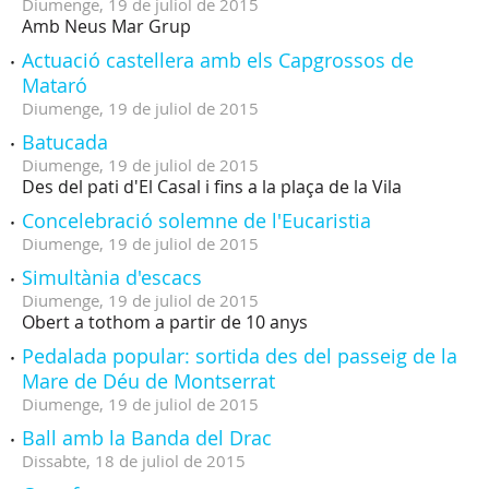
Diumenge,
19
de
juliol
de
2015
Amb Neus Mar Grup
Actuació castellera amb els Capgrossos de
Mataró
Diumenge,
19
de
juliol
de
2015
Batucada
Diumenge,
19
de
juliol
de
2015
Des del pati d'El Casal i fins a la plaça de la Vila
Concelebració solemne de l'Eucaristia
Diumenge,
19
de
juliol
de
2015
Simultània d'escacs
Diumenge,
19
de
juliol
de
2015
Obert a tothom a partir de 10 anys
Pedalada popular: sortida des del passeig de la
Mare de Déu de Montserrat
Diumenge,
19
de
juliol
de
2015
Ball amb la Banda del Drac
Dissabte,
18
de
juliol
de
2015