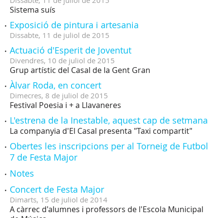
Dissabte,
11
de
juliol
de
2015
Sistema suís
Exposició de pintura i artesania
Dissabte,
11
de
juliol
de
2015
Actuació d'Esperit de Joventut
Divendres,
10
de
juliol
de
2015
Grup artístic del Casal de la Gent Gran
Àlvar Roda, en concert
Dimecres,
8
de
juliol
de
2015
Festival Poesia i + a Llavaneres
L'estrena de la Inestable, aquest cap de setmana
La companyia d'El Casal presenta "Taxi compartit"
Obertes les inscripcions per al Torneig de Futbol
7 de Festa Major
Notes
Concert de Festa Major
Dimarts,
15
de
juliol
de
2014
A càrrec d'alumnes i professors de l'Escola Municipal