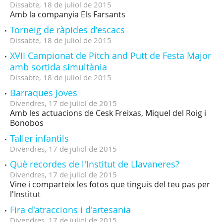
Dissabte,
18
de
juliol
de
2015
Amb la companyia Els Farsants
Torneig de ràpides d'escacs
Dissabte,
18
de
juliol
de
2015
XVII Campionat de Pitch and Putt de Festa Major
amb sortida simultània
Dissabte,
18
de
juliol
de
2015
Barraques Joves
Divendres,
17
de
juliol
de
2015
Amb les actuacions de Cesk Freixas, Miquel del Roig i
Bonobos
Taller infantils
Divendres,
17
de
juliol
de
2015
Què recordes de l'Institut de Llavaneres?
Divendres,
17
de
juliol
de
2015
Vine i comparteix les fotos que tinguis del teu pas per
l'Institut
Fira d'atraccions i d'artesania
Divendres,
17
de
juliol
de
2015