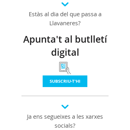
Estàs al dia del que passa a
Llavaneres?
Apunta't al butlletí
digital
SUBSCRIU-T'HI
Ja ens segueixes a les xarxes
socials?