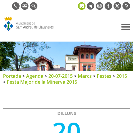
Ajuntament
de Sant
Andreu de
Llavaneres
Portada
>
Agenda
>
20-07-2015
>
Marcs
>
Festes
>
2015
>
Festa Major de la Minerva 2015
DILLUNS
20