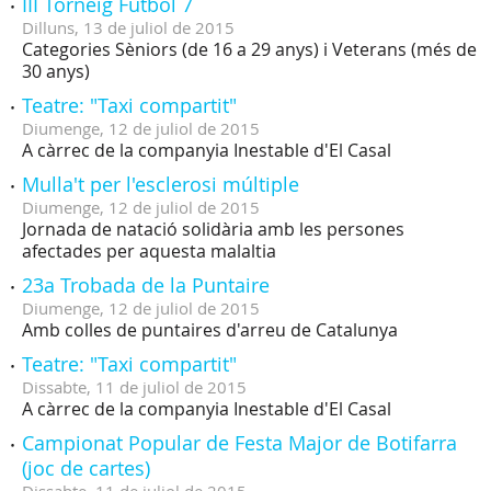
III Torneig Futbol 7
Dilluns,
13
de
juliol
de
2015
Categories Sèniors (de 16 a 29 anys) i Veterans (més de
30 anys)
Teatre: "Taxi compartit"
Diumenge,
12
de
juliol
de
2015
A càrrec de la companyia Inestable d'El Casal
Mulla't per l'esclerosi múltiple
Diumenge,
12
de
juliol
de
2015
Jornada de natació solidària amb les persones
afectades per aquesta malaltia
23a Trobada de la Puntaire
Diumenge,
12
de
juliol
de
2015
Amb colles de puntaires d'arreu de Catalunya
Teatre: "Taxi compartit"
Dissabte,
11
de
juliol
de
2015
A càrrec de la companyia Inestable d'El Casal
Campionat Popular de Festa Major de Botifarra
(joc de cartes)