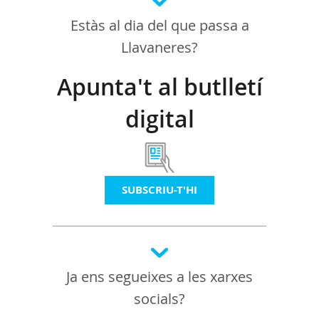
Estàs al dia del que passa a
Llavaneres?
Apunta't al butlletí
digital
SUBSCRIU-T'HI
Ja ens segueixes a les xarxes
socials?