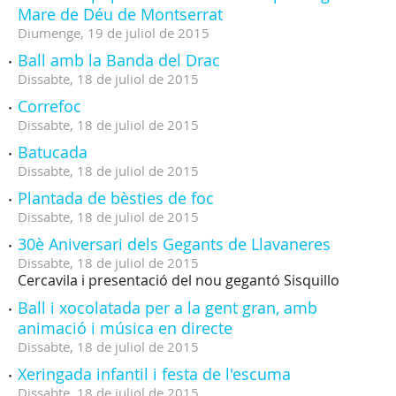
Mare de Déu de Montserrat
Diumenge,
19
de
juliol
de
2015
Ball amb la Banda del Drac
Dissabte,
18
de
juliol
de
2015
Correfoc
Dissabte,
18
de
juliol
de
2015
Batucada
Dissabte,
18
de
juliol
de
2015
Plantada de bèsties de foc
Dissabte,
18
de
juliol
de
2015
30è Aniversari dels Gegants de Llavaneres
Dissabte,
18
de
juliol
de
2015
Cercavila i presentació del nou gegantó Sisquillo
Ball i xocolatada per a la gent gran, amb
animació i música en directe
Dissabte,
18
de
juliol
de
2015
Xeringada infantil i festa de l'escuma
Dissabte,
18
de
juliol
de
2015