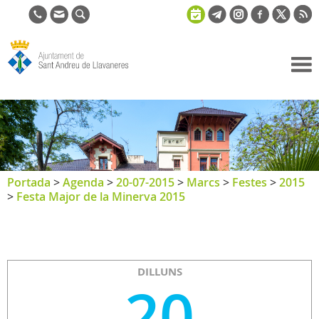
Ajuntament
de Sant
Andreu de
Llavaneres
Portada
>
Agenda
>
20-07-2015
>
Marcs
>
Festes
>
2015
>
Festa Major de la Minerva 2015
DILLUNS
20