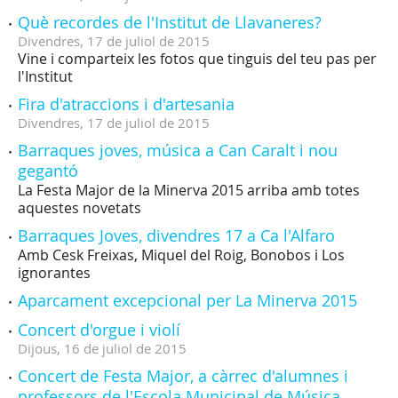
Què recordes de l'Institut de Llavaneres?
Divendres,
17
de
juliol
de
2015
Vine i comparteix les fotos que tinguis del teu pas per
l'Institut
Fira d'atraccions i d'artesania
Divendres,
17
de
juliol
de
2015
Barraques joves, música a Can Caralt i nou
gegantó
La Festa Major de la Minerva 2015 arriba amb totes
aquestes novetats
Barraques Joves, divendres 17 a Ca l'Alfaro
Amb Cesk Freixas, Miquel del Roig, Bonobos i Los
ignorantes
Aparcament excepcional per La Minerva 2015
Concert d'orgue i violí
Dijous,
16
de
juliol
de
2015
Concert de Festa Major, a càrrec d'alumnes i
professors de l'Escola Municipal de Música