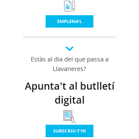
EMPLENA'L
Estàs al dia del que passa a
Llavaneres?
Apunta't al butlletí
digital
SUBSCRIU-T'HI