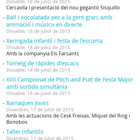
Dissabte,
18
de
juliol
de
2015
Cercavila i presentació del nou gegantó Sisquillo
Ball i xocolatada per a la gent gran, amb
animació i música en directe
Dissabte,
18
de
juliol
de
2015
Xeringada infantil i festa de l'escuma
Dissabte,
18
de
juliol
de
2015
Amb la companyia Els Farsants
Torneig de ràpides d'escacs
Dissabte,
18
de
juliol
de
2015
XVII Campionat de Pitch and Putt de Festa Major
amb sortida simultània
Dissabte,
18
de
juliol
de
2015
Barraques Joves
Divendres,
17
de
juliol
de
2015
Amb les actuacions de Cesk Freixas, Miquel del Roig i
Bonobos
Taller infantils
Divendres,
17
de
juliol
de
2015