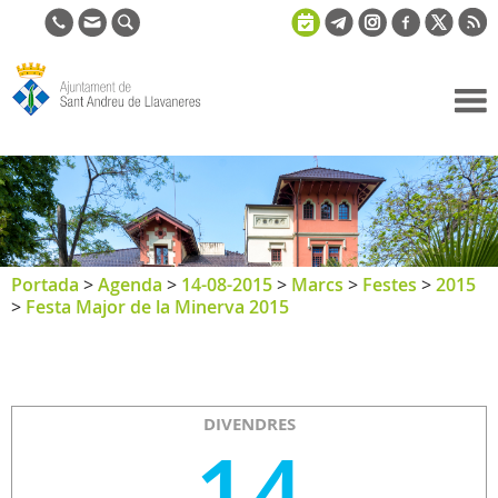
Ajuntament
de Sant
Andreu de
Llavaneres
Portada
>
Agenda
>
14-08-2015
>
Marcs
>
Festes
>
2015
>
Festa Major de la Minerva 2015
DIVENDRES
14