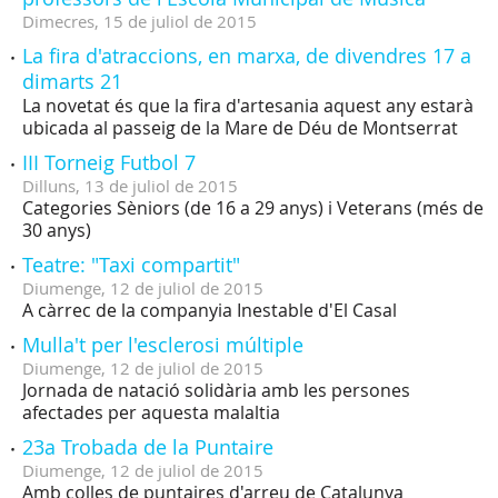
Dimecres,
15
de
juliol
de
2015
La fira d'atraccions, en marxa, de divendres 17 a
dimarts 21
La novetat és que la fira d'artesania aquest any estarà
ubicada al passeig de la Mare de Déu de Montserrat
III Torneig Futbol 7
Dilluns,
13
de
juliol
de
2015
Categories Sèniors (de 16 a 29 anys) i Veterans (més de
30 anys)
Teatre: "Taxi compartit"
Diumenge,
12
de
juliol
de
2015
A càrrec de la companyia Inestable d'El Casal
Mulla't per l'esclerosi múltiple
Diumenge,
12
de
juliol
de
2015
Jornada de natació solidària amb les persones
afectades per aquesta malaltia
23a Trobada de la Puntaire
Diumenge,
12
de
juliol
de
2015
Amb colles de puntaires d'arreu de Catalunya