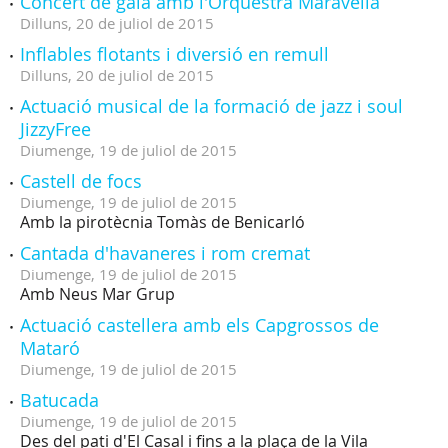
Concert de gala amb l'Orquestra Maravella
Dilluns,
20
de
juliol
de
2015
Inflables flotants i diversió en remull
Dilluns,
20
de
juliol
de
2015
Actuació musical de la formació de jazz i soul
JizzyFree
Diumenge,
19
de
juliol
de
2015
Castell de focs
Diumenge,
19
de
juliol
de
2015
Amb la pirotècnia Tomàs de Benicarló
Cantada d'havaneres i rom cremat
Diumenge,
19
de
juliol
de
2015
Amb Neus Mar Grup
Actuació castellera amb els Capgrossos de
Mataró
Diumenge,
19
de
juliol
de
2015
Batucada
Diumenge,
19
de
juliol
de
2015
Des del pati d'El Casal i fins a la plaça de la Vila