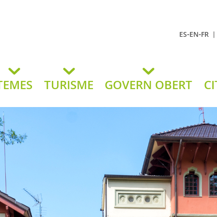
-
-
ES
EN
FR
t Andreu
lavaneres
TEMES
TURISME
GOVERN OBERT
CI