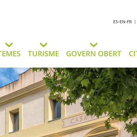
-
-
ES
EN
FR
t Andreu
lavaneres
TEMES
TURISME
GOVERN OBERT
CI