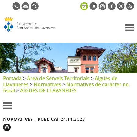
Ajuntament
de Sant
Andreu de
Llavaneres
Portada
>
Àrea de Serveis Territorials
>
Aigües de
Llavaneres
>
Normatives
>
Normatives de caràcter no
fiscal
>
AIGÜES DE LLAVANERES
NORMATIVES |
PUBLICAT
24.11.2023