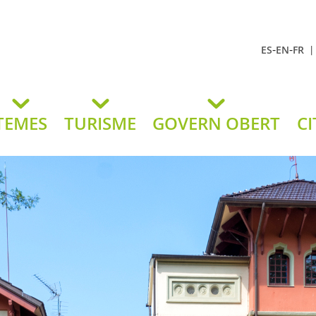
-
-
ES
EN
FR
t Andreu
lavaneres
TEMES
TURISME
GOVERN OBERT
CI