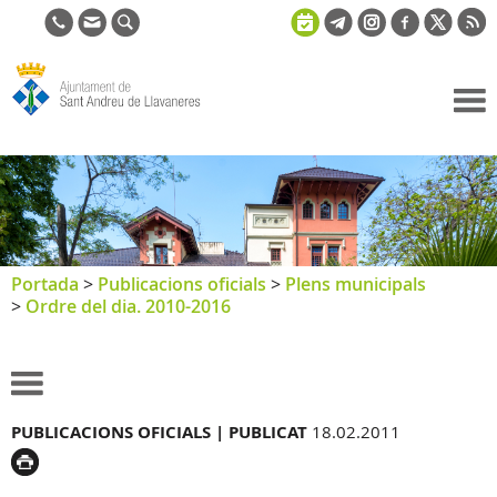
Ajuntament
de Sant
Andreu de
Llavaneres
Portada
>
Publicacions oficials
>
Plens municipals
>
Ordre del dia. 2010-2016
PUBLICACIONS OFICIALS |
PUBLICAT
18.02.2011