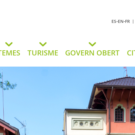
-
-
ES
EN
FR
t Andreu
lavaneres
TEMES
TURISME
GOVERN OBERT
CI