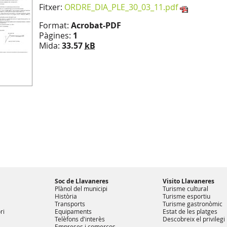
Fitxer:
ORDRE_DIA_PLE_30_03_11.pdf
Format:
Acrobat-PDF
Pàgines:
1
Mida:
33.57
kB
Soc de Llavaneres
Visito Llavaneres
Plànol del municipi
Turisme cultural
Història
Turisme esportiu
Transports
Turisme gastronòmic
ri
Equipaments
Estat de les platges
Telèfons d'interès
Descobreix el privilegi
Empreses i comerços