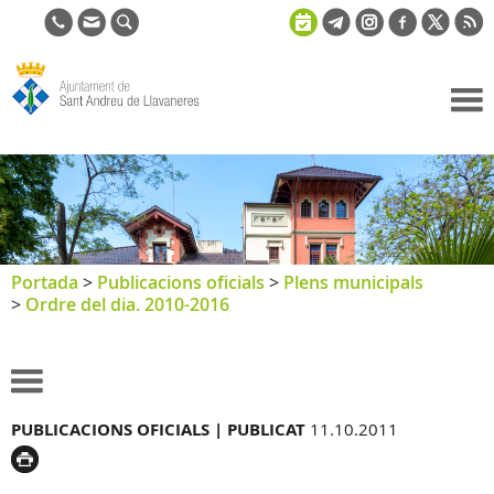
Ajuntament
de Sant
Andreu de
Llavaneres
Portada
>
Publicacions oficials
>
Plens municipals
>
Ordre del dia. 2010-2016
PUBLICACIONS OFICIALS |
PUBLICAT
11.10.2011