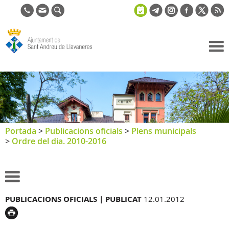
Ajuntament
de Sant
Andreu de
Llavaneres
Portada
>
Publicacions oficials
>
Plens municipals
>
Ordre del dia. 2010-2016
PUBLICACIONS OFICIALS |
PUBLICAT
12.01.2012