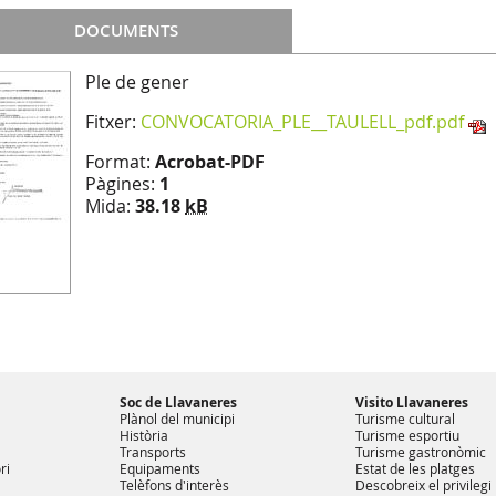
DOCUMENTS
Ple de gener
Fitxer:
CONVOCATORIA_PLE__TAULELL_pdf.pdf
Format:
Acrobat-PDF
Pàgines:
1
Mida:
38.18
kB
Soc de Llavaneres
Visito Llavaneres
Plànol del municipi
Turisme cultural
Història
Turisme esportiu
Transports
Turisme gastronòmic
ri
Equipaments
Estat de les platges
Telèfons d'interès
Descobreix el privilegi