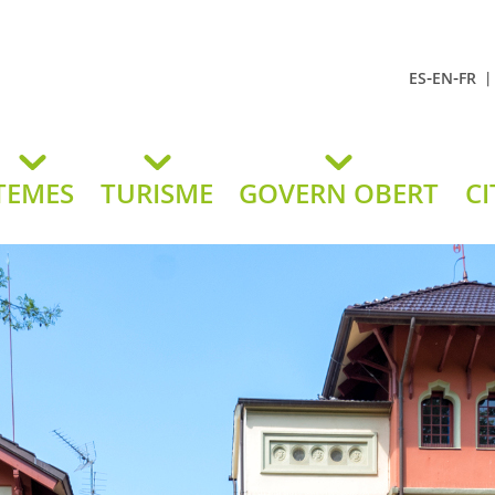
-
-
ES
EN
FR
t Andreu
lavaneres
TEMES
TURISME
GOVERN OBERT
CI