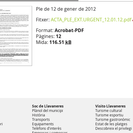
Ple de 12 de gener de 2012
Fitxer:
ACTA_PLE_EXT.URGENT_12.01.12.pdf
Format:
Acrobat-PDF
Pàgines:
12
Mida:
116.51
kB
Soc de Llavaneres
Visito Llavaneres
Plànol del municipi
Turisme cultural
Història
Turisme esportiu
Transports
Turisme gastronòmic
ri
Equipaments
Estat de les platges
Telèfons d'interès
Descobreix el privilegi
Empreses i comerços