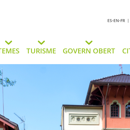
-
-
ES
EN
FR
t Andreu
lavaneres
TEMES
TURISME
GOVERN OBERT
CI