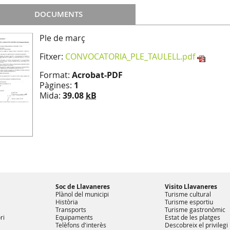
DOCUMENTS
Ple de març
Fitxer:
CONVOCATORIA_PLE_TAULELL.pdf
Format:
Acrobat-PDF
Pàgines:
1
Mida:
39.08
kB
Soc de Llavaneres
Visito Llavaneres
Plànol del municipi
Turisme cultural
Història
Turisme esportiu
Transports
Turisme gastronòmic
ri
Equipaments
Estat de les platges
Telèfons d'interès
Descobreix el privilegi