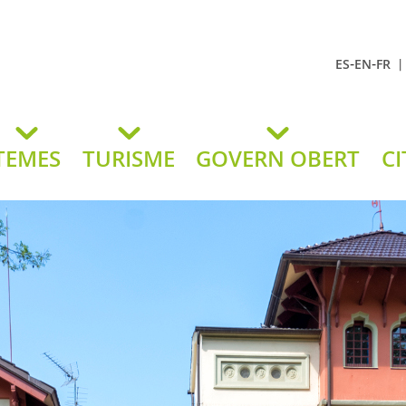
-
-
ES
EN
FR
t Andreu
lavaneres
TEMES
TURISME
GOVERN OBERT
CI