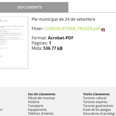
DOCUMENTS
Ple municipal de 24 de setembre
Fitxer:
CONVOCATORIA_TAULER.pdf
Format:
Acrobat-PDF
Pàgines:
1
Mida:
536.77
kB
Soc de Llavaneres
Visito Llavaneres
Plànol del municipi
Turisme cultural
Història
Turisme esportiu
Transports
Turisme gastronòmic
ri
Equipaments
Estat de les platges
Telèfons d'interès
Descobreix el privilegi