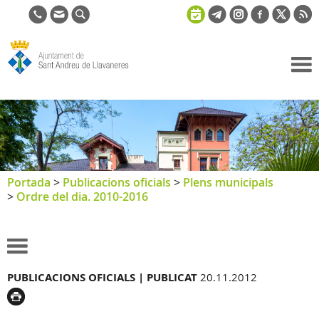
Ajuntament
de Sant
Andreu de
Llavaneres
Portada
>
Publicacions oficials
>
Plens municipals
>
Ordre del dia. 2010-2016
PUBLICACIONS OFICIALS |
PUBLICAT
20.11.2012