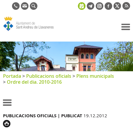
Ajuntament
de Sant
Andreu de
Llavaneres
Portada
>
Publicacions oficials
>
Plens municipals
>
Ordre del dia. 2010-2016
PUBLICACIONS OFICIALS |
PUBLICAT
19.12.2012