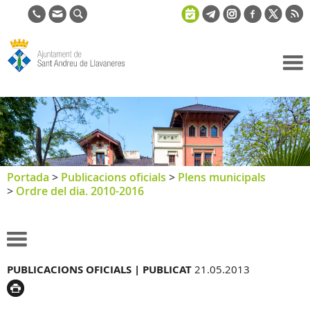
Ajuntament
de Sant
Andreu de
Llavaneres
Portada
>
Publicacions oficials
>
Plens municipals
>
Ordre del dia. 2010-2016
PUBLICACIONS OFICIALS |
PUBLICAT
21.05.2013