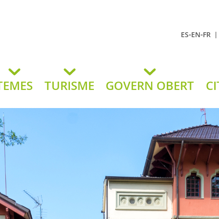
-
-
ES
EN
FR
t Andreu
lavaneres
TEMES
TURISME
GOVERN OBERT
CI