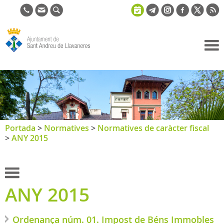
Ajuntament
de Sant
Andreu de
Llavaneres
Portada
>
Normatives
>
Normatives de caràcter fiscal
>
ANY 2015
ANY 2015
Ordenança núm. 01. Impost de Béns Immobles