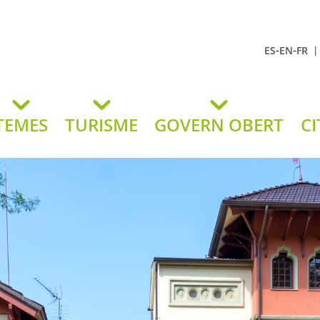
-
-
ES
EN
FR
t Andreu
lavaneres
TEMES
TURISME
GOVERN OBERT
CI