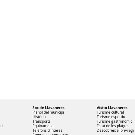
Soc de Llavaneres
Visito Llavaneres
Plànol del municipi
Turisme cultural
Història
Turisme esportiu
Transports
Turisme gastronòmic
ri
Equipaments
Estat de les platges
Telèfons d'interès
Descobreix el privilegi
Empreses i comerços