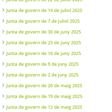
Junta de govern de 14 de juliol 2025
Junta de govern de 7 de juliol 2025
Junta de govern de 30 de juny 2025
Junta de govern de 23 de juny 2025
Junta de govern de 16 de juny 2025
Junta de govern de 9 de juny 2025
Junta de govern de 2 de juny 2025
Junta de govern de 26 de maig 2025
Junta de govern de 19 de maig 2025
Junta de govern de 12 de maig 2025