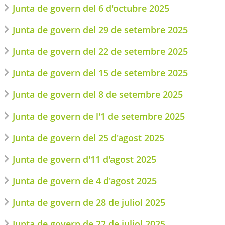
Junta de govern del 6 d'octubre 2025
Junta de govern del 29 de setembre 2025
Junta de govern del 22 de setembre 2025
Junta de govern del 15 de setembre 2025
Junta de govern del 8 de setembre 2025
Junta de govern de l'1 de setembre 2025
Junta de govern del 25 d'agost 2025
Junta de govern d'11 d'agost 2025
Junta de govern de 4 d'agost 2025
Junta de govern de 28 de juliol 2025
Junta de govern de 22 de juliol 2025