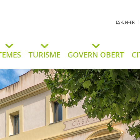
-
-
ES
EN
FR
t Andreu
lavaneres
TEMES
TURISME
GOVERN OBERT
CI