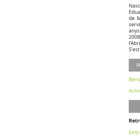
Nasc
Edua
de M
serv
anys
2008
l’Ab
S'es
D
Béns
Activ
Retr
Juny