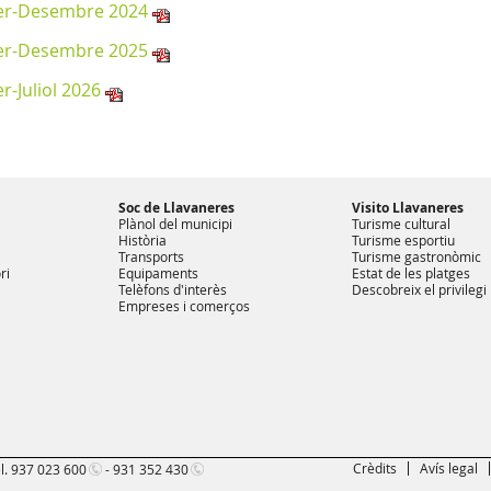
r-Desembre 2024
r-Desembre 2025
r-Juliol 2026
Soc de Llavaneres
Visito Llavaneres
Plànol del municipi
Turisme cultural
Història
Turisme esportiu
Transports
Turisme gastronòmic
ri
Equipaments
Estat de les platges
Telèfons d'interès
Descobreix el privilegi
Empreses i comerços
Crèdits
Avís legal
l.
937 023 600
-
931 352 430