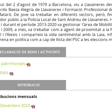
ut del 2 d'agost de 1979 a Barcelona, viu a Llavaneres des
rdo Baeza Alegría de Llavaneres i Formació Professional de
ataró. De jove va treballar en diferents sectors, però, f
idor públic a la Policia Local de Sant Andreu de Llavaneres. 
 i durant el període 2013-2020 va gestionar l'àrea de Mobili
 i 2009, a més, va treballar com a agent de proximitat a la P
ril i l’Alexis i comparteix la vida sentimental amb la Laia, in
trena en política com a cap de llista del PSC a les eleccions 
ECLARACIÓ DE BENS I ACTIVITATS
 patrimonials
itats
RETRIBUCIÓ
ibucions mensuals
-Desembre 2023