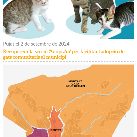
Pujat
el
2
de
setembre
de
2024
Recuperem la secció 'Adopta'm' per facilitar l'adopció de
gats comunitaris al municipi