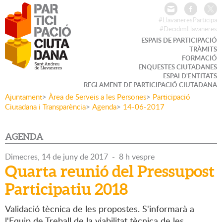
#LlavaneresParticipa
#DecidimLlavaneres
ESPAIS DE PARTICIPACIÓ
TRÀMITS
FORMACIÓ
ENQUESTES CIUTADANES
ESPAI D'ENTITATS
REGLAMENT DE PARTICIPACIÓ CIUTADANA
Ajuntament
>
Àrea de Serveis a les Persones
>
Participació
Ciutadana i Transparència
>
Agenda
>
14-06-2017
AGENDA
Dimecres,
14
de
juny
de
2017
-
8 h vespre
Quarta reunió del Pressupost
Participatiu 2018
Validació tècnica de les propostes. S'informarà a
l'Equip de Treball de la viabilitat tècnica de les