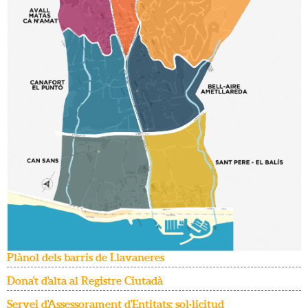
Plànol dels barris de Llavaneres
Dona't d'alta al Registre Ciutadà
Servei d'Assessorament d'Entitats: sol·licitud