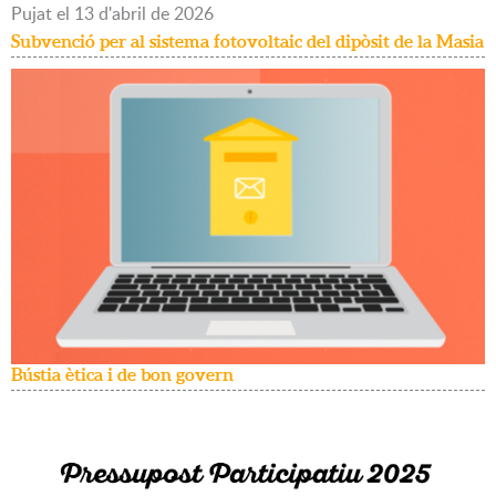
Pujat
el
13
d'
abril
de
2026
Subvenció per al sistema fotovoltaic del dipòsit de la Masia
Bústia ètica i de bon govern